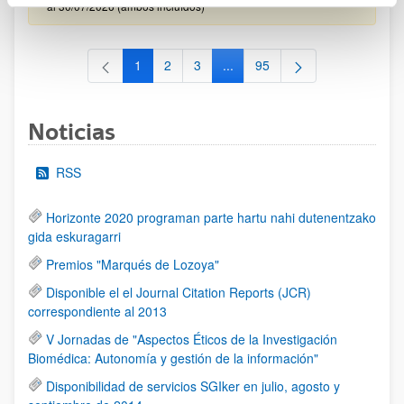
al 30/07/2026 (ambos incluídos)
1
2
3
...
95
Página
Página
Página
Páginas intermedias Use TAB 
Página
Noticias
RSS
Horizonte 2020 programan parte hartu nahi dutenentzako
gida eskuragarri
Premios "Marqués de Lozoya"
Disponible el el Journal Citation Reports (JCR)
correspondiente al 2013
V Jornadas de "Aspectos Éticos de la Investigación
Biomédica: Autonomía y gestión de la información"
Disponibilidad de servicios SGIker en julio, agosto y