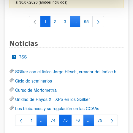
al 30/07/2026 (ambos incluídos)
1
2
3
...
95
Página
Página
Página
Páginas intermedias Use TAB 
Página
Noticias
RSS
SGIker con el físico Jorge Hirsch, creador del índice h
Ciclo de seminarios
Curso de Morfometría
Unidad de Rayos X - XPS en los SGIker
Los biobancos y su regulación en las CCAAs
1
...
74
75
76
...
79
Página
Páginas intermedias Use TAB para desplazarse.
Página
Página
Página
Páginas intermedias Us
Página