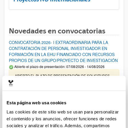
Novedades en convocatorias
CONVOCATORIA 2026- I EXTRAORDINARIA PARA LA
CONTRATACIÓN DE PERSONAL INVESTIGADOR EN
FORMACIÓN EN LA EHU FINANCIADO CON RECURSOS
PROPIOS DE UN GRUPO/PROYECTO DE INVESTIGACIÓN
Abierto el plazo de presentación: 07/08/2026 - 14/08/2026
ABIERTO EL PLAZO DE PRESENTACIÓN DE SOLICITUDES
HASTA EL 14/08/2026
Ayudas para financiación de la adquisición y renovación de
infraestructura científica y fondos bibliográficos en la
Esta página web usa cookies
UPV/EHU 2026
Las cookies de este sitio web se usan para personalizar
Trámite abierto
el contenido y los anuncios, ofrecer funciones de redes
25/03/2026: Corrección de errores del listado provisional de
sociales y analizar el tráfico. Además, compartimos
solicitudes admitidas y excluidas. 23/03/2026: Relación