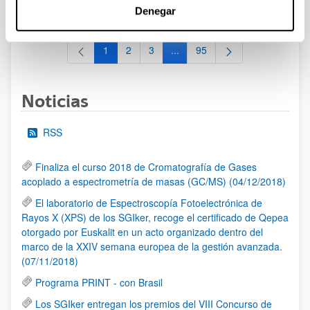
al 30/07/2026 (ambos incluídos)
Denegar
1
2
3
...
95
Página
Página
Página
Páginas intermedias Use TAB 
Página
Noticias
RSS
Finaliza el curso 2018 de Cromatografía de Gases
acoplado a espectrometría de masas (GC/MS) (04/12/2018)
El laboratorio de Espectroscopía Fotoelectrónica de
Rayos X (XPS) de los SGIker, recoge el certificado de Qepea
otorgado por Euskalit en un acto organizado dentro del
marco de la XXIV semana europea de la gestión avanzada.
(07/11/2018)
Programa PRINT - con Brasil
Los SGIker entregan los premios del VIII Concurso de