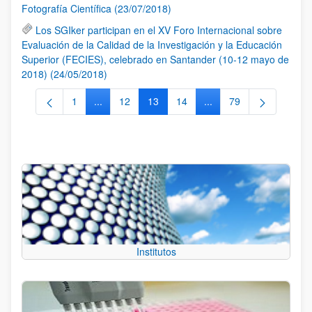
Fotografía Científica (23/07/2018)
Los SGIker participan en el XV Foro Internacional sobre
Evaluación de la Calidad de la Investigación y la Educación
Superior (FECIES), celebrado en Santander (10-12 mayo de
2018) (24/05/2018)
1
...
12
13
14
...
79
Página
Páginas intermedias Use TAB para desplazarse.
Página
Página
Página
Páginas intermedias Us
Página
Institutos