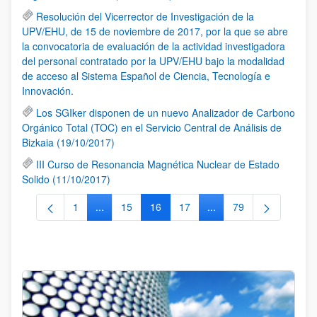
Resolución del Vicerrector de Investigación de la
UPV/EHU, de 15 de noviembre de 2017, por la que se abre
la convocatoria de evaluación de la actividad investigadora
del personal contratado por la UPV/EHU bajo la modalidad
de acceso al Sistema Español de Ciencia, Tecnología e
Innovación.
Los SGIker disponen de un nuevo Analizador de Carbono
Orgánico Total (TOC) en el Servicio Central de Análisis de
Bizkaia (19/10/2017)
III Curso de Resonancia Magnética Nuclear de Estado
Solido (11/10/2017)
1
...
15
16
17
...
79
Página
Páginas intermedias Use TAB para desplazarse.
Página
Página
Página
Páginas intermedias Us
Página