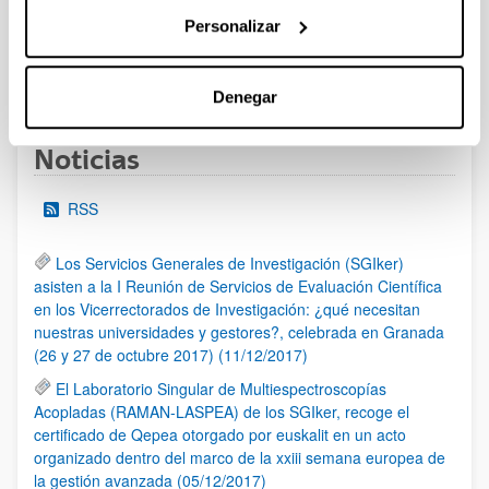
al 30/07/2026 (ambos incluídos)
Personalizar
1
2
3
...
95
Página
Página
Página
Páginas intermedias Use TAB 
Página
Denegar
Noticias
RSS
Los Servicios Generales de Investigación (SGIker)
asisten a la I Reunión de Servicios de Evaluación Científica
en los Vicerrectorados de Investigación: ¿qué necesitan
nuestras universidades y gestores?, celebrada en Granada
(26 y 27 de octubre 2017) (11/12/2017)
El Laboratorio Singular de Multiespectroscopías
Acopladas (RAMAN-LASPEA) de los SGIker, recoge el
certificado de Qepea otorgado por euskalit en un acto
organizado dentro del marco de la xxiii semana europea de
la gestión avanzada (05/12/2017)