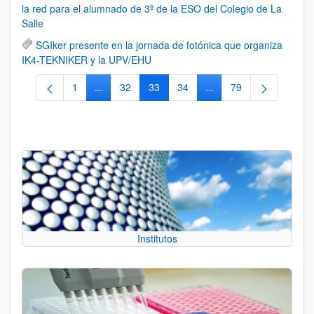
la red para el alumnado de 3º de la ESO del Colegio de La
Salle
SGIker presente en la jornada de fotónica que organiza
IK4-TEKNIKER y la UPV/EHU
1
...
32
33
34
...
79
Página
Páginas intermedias Use TAB para desplazarse.
Página
Página
Página
Páginas intermedias Us
Página
Institutos