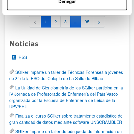
Denegar
al 30/07/2026 (ambos incluídos)
1
2
3
...
95
Página
Página
Página
Páginas intermedias Use TAB 
Página
Noticias
RSS
SGIker imparte un taller de Técnicas Forenses a jóvenes
de 3º de la ESO del Colegio de La Salle de Bilbao
La Unidad de Cienciometría de los SGIker participa en la
IV Jornada de Profesorado de Enfermería del País Vasco
organizada por la Escuela de Enfermería de Leioa de la
UPV/EHU
Finaliza el curso SGIker sobre tratamiento estadístico de
gran cantidad de datos mediante software UNSCRAMBLER
SGIker imparte un taller de búsqueda de información en