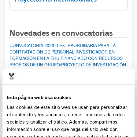
Novedades en convocatorias
CONVOCATORIA 2026- I EXTRAORDINARIA PARA LA
CONTRATACIÓN DE PERSONAL INVESTIGADOR EN
FORMACIÓN EN LA EHU FINANCIADO CON RECURSOS
PROPIOS DE UN GRUPO/PROYECTO DE INVESTIGACIÓN
Abierto el plazo de presentación: 07/08/2026 - 14/08/2026
ABIERTO EL PLAZO DE PRESENTACIÓN DE SOLICITUDES
HASTA EL 14/08/2026
Esta página web usa cookies
Ayudas para financiación de la adquisición y renovación de
infraestructura científica y fondos bibliográficos en la
Las cookies de este sitio web se usan para personalizar
UPV/EHU 2026
el contenido y los anuncios, ofrecer funciones de redes
Trámite abierto
sociales y analizar el tráfico. Además, compartimos
información sobre el uso que haga del sitio web con
25/03/2026: Corrección de errores del listado provisional de
solicitudes admitidas y excluidas. 23/03/2026: Relación
nuestros partners de redes sociales, publicidad y análisis