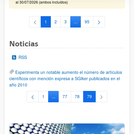
al 30/07/2026 (ambos incluídos)
1
2
3
...
95
Página
Página
Página
Páginas intermedias Use TAB 
Página
Noticias
RSS
Experimenta un notable aumento el número de artículos
científicos con mención expresa a SGIker publicados en el
año 2010
1
...
77
78
79
Página
Páginas intermedias Use TAB para despla
Página
Página
Página