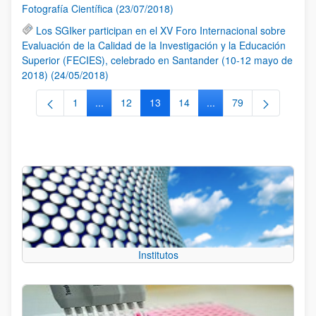
Fotografía Científica (23/07/2018)
Los SGIker participan en el XV Foro Internacional sobre
Evaluación de la Calidad de la Investigación y la Educación
Superior (FECIES), celebrado en Santander (10-12 mayo de
2018) (24/05/2018)
1
...
12
13
14
...
79
Página
Páginas intermedias Use TAB para desplazarse.
Página
Página
Página
Páginas intermedias Us
Página
Institutos