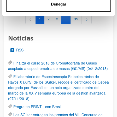
al 30/07/2026 (ambos incluídos)
Denegar
1
2
3
...
95
Página
Página
Página
Páginas intermedias Use TAB 
Página
Noticias
RSS
Finaliza el curso 2018 de Cromatografía de Gases
acoplado a espectrometría de masas (GC/MS) (04/12/2018)
El laboratorio de Espectroscopía Fotoelectrónica de
Rayos X (XPS) de los SGIker, recoge el certificado de Qepea
otorgado por Euskalit en un acto organizado dentro del
marco de la XXIV semana europea de la gestión avanzada.
(07/11/2018)
Programa PRINT - con Brasil
Los SGIker entregan los premios del VIII Concurso de