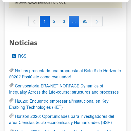
al 30/07/2026 (ambos incluídos)
1
2
3
...
95
Página
Página
Página
Páginas intermedias Use TAB 
Página
Noticias
RSS
No has presentado una propuesta al Reto 6 de Horizonte
2020? Postúlate como evaluador!
Convocatoria ERA-NET NORFACE Dynamics of
Inequality Across the Life-course: structures and processes
H2020: Encuentro empresarial/institucional en Key
Enabling Technologies (KET)
Horizon 2020: Oportunidades para investigadores del
área Ciencias Socio-económicas y Humanidades (SSH)