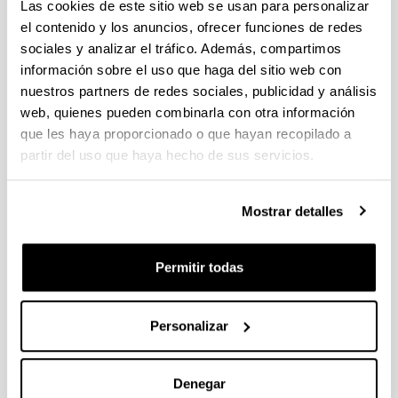
individuales 14/09/2026, propuestas coordinadas 11/09/2026
Las cookies de este sitio web se usan para personalizar
el contenido y los anuncios, ofrecer funciones de redes
FUNDACION LA CAIXA JUNIOR LEADER RETAINING
sociales y analizar el tráfico. Además, compartimos
PROGRAMME 2027
información sobre el uso que haga del sitio web con
Trámite abierto
nuestros partners de redes sociales, publicidad y análisis
CONVOCATORIA PARA LA CONTRATACIÓN DE
web, quienes pueden combinarla con otra información
PERSONAL INVESTIGADOR DOCTOR EN LA UPV/EHU
que les haya proporcionado o que hayan recopilado a
(2026)
partir del uso que haya hecho de sus servicios.
Trámite abierto (Plazo de presentación de solicitudes: 03/06/2026 -
25/06/2026 23:59)
Mostrar detalles
16/07/2026: Listado provisional de solicitudes admitidas y
excluidas para evaluación. Plazo alegaciones: del 17/07/2026
al 30/07/2026 (ambos incluídos)
Permitir todas
CONVOCATORIA 2026-I PARA LA CONTRATACIÓN DE
PERSONAL INVESTIGADOR EN FORMACIÓN EN LA EHU
FINANCIADO CON RECURSOS PROPIOS DE UN
Personalizar
GRUPO/PROYECTO DE INVESTIGACIÓN
09/07/2026: Fase 2. Resolución Definitiva de concedidos y
Denegar
denegados