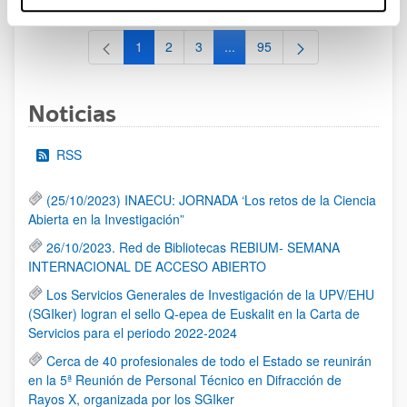
1
2
3
...
95
Página
Página
Página
Páginas intermedias Use TAB 
Página
Noticias
RSS
(25/10/2023) INAECU: JORNADA ‘Los retos de la Ciencia
Abierta en la Investigación”
26/10/2023. Red de Bibliotecas REBIUM- SEMANA
INTERNACIONAL DE ACCESO ABIERTO
Los Servicios Generales de Investigación de la UPV/EHU
(SGIker) logran el sello Q-epea de Euskalit en la Carta de
Servicios para el periodo 2022-2024
Cerca de 40 profesionales de todo el Estado se reunirán
en la 5ª Reunión de Personal Técnico en Difracción de
Rayos X, organizada por los SGIker