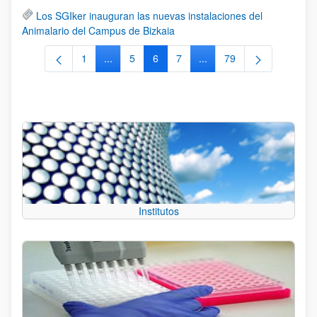
Los SGIker inauguran las nuevas instalaciones del
Animalario del Campus de Bizkaia
1
...
5
6
7
...
79
Página
Páginas intermedias Use TAB para desplazars
Página
Página
Página
Páginas intermedias Use
Página
Institutos