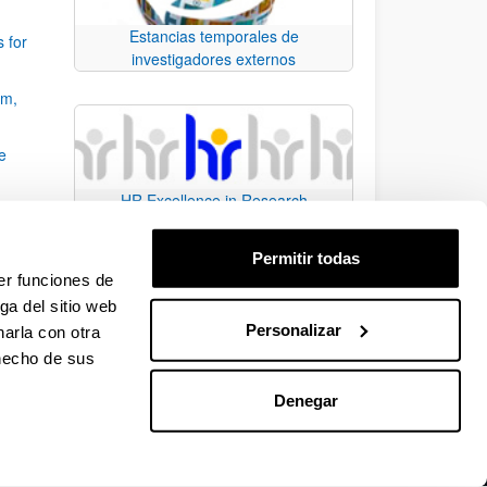
Estancias temporales de
 for
investigadores externos
am,
e
HR Excellence in Research
dades
Permitir todas
tas
er funciones de
ga del sitio web
Personalizar
arla con otra
e TAB para desplazarse.
 hecho de sus
Denegar
EHU