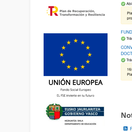
Abi
Pla
pr
FUND
Trá
CONV
DOCT
Trá
16/
Pla
Not