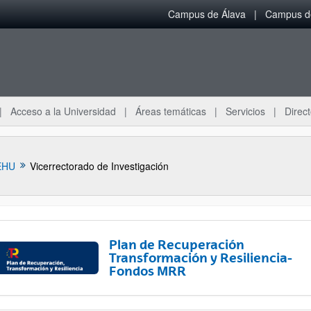
Campus de Álava
Campus de
Acceso a la Universidad
Áreas temáticas
Servicios
Direct
EHU
Vicerrectorado de Investigación
Plan de Recuperación
Transformación y Resiliencia-
Fondos MRR
ar subpáginas