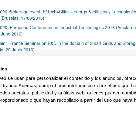
020 Brokerage event: E²Tech4Cities - Energy & Efficiency Technologies
s (Bruselas, 17/06/2016)
020: European Conference on Industrial Technologies 2016 (Amsterd
 June 2016)
ain - France Seminar on R&D in the domain of Smart Grids and Storag
id, 29 Junio 2016)
020: Jornada nacional Reto 6 "Europa en un mundo cambiante: socie
ivas, innovadoras y reflexivas"
ies
020- Secure Societies: Jornada de apoyo a la preparación de Propues
web se usan para personalizar el contenido y los anuncios, ofrec
la Convocatoria 2016 (Madrid 04/07/2016)
el tráfico. Además, compartimos información sobre el uso que ha
1
...
25
26
27
...
79
edes sociales, publicidad y análisis web, quienes pueden combin
Página
Páginas intermedias Use TAB para desplazarse.
Página
Página
Página
Páginas intermedias Us
Página
proporcionado o que hayan recopilado a partir del uso que haya
pa
Ayuda