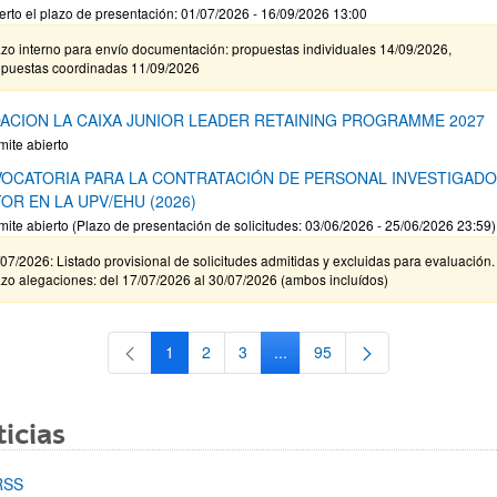
erto el plazo de presentación: 01/07/2026 - 16/09/2026 13:00
zo interno para envío documentación: propuestas individuales 14/09/2026,
opuestas coordinadas 11/09/2026
ACION LA CAIXA JUNIOR LEADER RETAINING PROGRAMME 2027
mite abierto
OCATORIA PARA LA CONTRATACIÓN DE PERSONAL INVESTIGAD
OR EN LA UPV/EHU (2026)
mite abierto (Plazo de presentación de solicitudes: 03/06/2026 - 25/06/2026 23:59)
07/2026: Listado provisional de solicitudes admitidas y excluidas para evaluación.
zo alegaciones: del 17/07/2026 al 30/07/2026 (ambos incluídos)
1
2
3
...
95
Página
Página
Página
Páginas intermedias Use TAB 
Página
icias
RSS