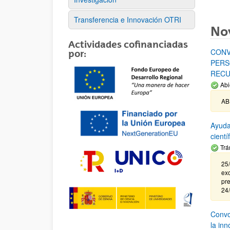
Transferencia e Innovación OTRI
No
Actividades cofinanciadas
CONV
por:
PERS
RECU
Abi
AB
Ayuda
cient
Trá
25/
exc
pre
24
Convoc
la in