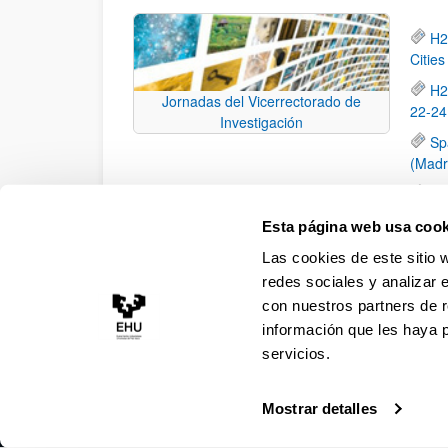
H2
Citie
H2
Jornadas del Vicerrectorado de
22-24
Investigación
Sp
(Madr
H2
inclus
Esta página web usa cook
H2
Las cookies de este sitio 
para 
redes sociales y analizar 
con nuestros partners de r
información que les haya 
servicios.
Mostrar detalles
Accesibilidad
Información legal
Contacto
Ma