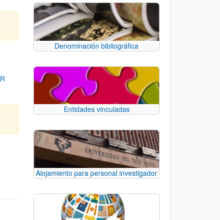
Denominación bibliográfica
OR
Entidades vinculadas
para desplazarse.
Alojamiento para personal investigador