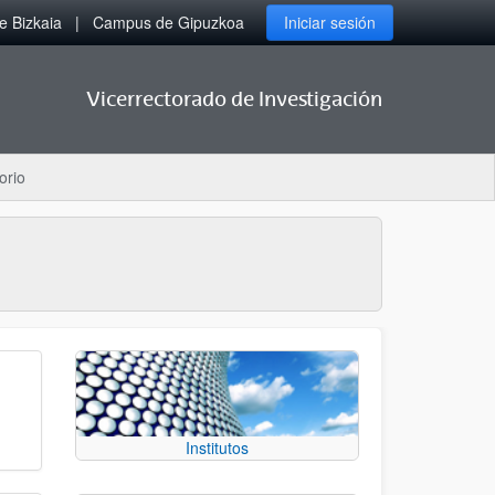
 Bizkaia
Campus de Gipuzkoa
Iniciar sesión
Vicerrectorado de Investigación
orio
Institutos