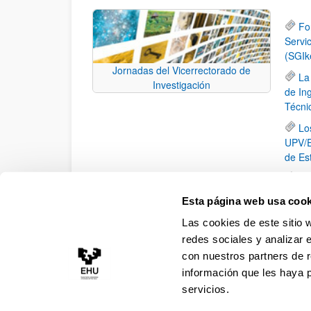
Fo
Servi
(SGIk
Jornadas del Vicerrectorado de
La
Investigación
de In
Técni
Lo
UPV/E
de Es
XV
El
Esta página web usa cook
la ide
Las cookies de este sitio 
inici
redes sociales y analizar 
con nuestros partners de r
información que les haya 
servicios.