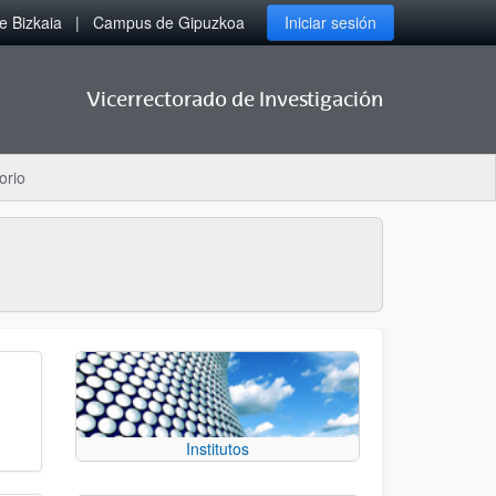
 Bizkaia
Campus de Gipuzkoa
Iniciar sesión
Vicerrectorado de Investigación
orio
Institutos