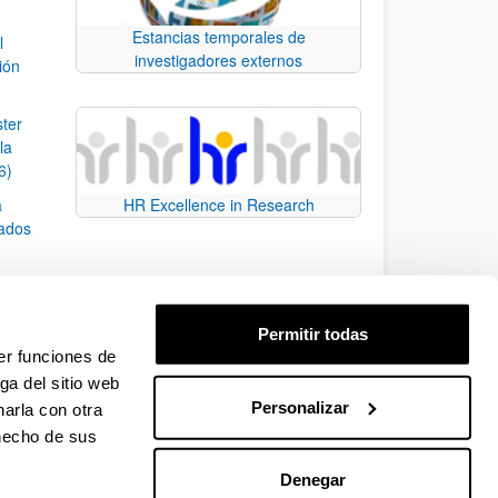
Estancias temporales de
l
investigadores externos
ión
ster
la
6)
a
HR Excellence in Research
rados
sobre
Permitir todas
er funciones de
ga del sitio web
Personalizar
arla con otra
e TAB para desplazarse.
 hecho de sus
Denegar