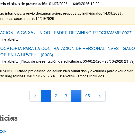
erto el plazo de presentación: 01/07/2026 - 16/09/2026 13:00
zo interno para envío documentación: propuestas individuales 14/09/2026,
opuestas coordinadas 11/09/2026
ACION LA CAIXA JUNIOR LEADER RETAINING PROGRAMME 2027
mite abierto
OCATORIA PARA LA CONTRATACIÓN DE PERSONAL INVESTIGAD
OR EN LA UPV/EHU (2026)
mite abierto (Plazo de presentación de solicitudes: 03/06/2026 - 25/06/2026 23:59)
07/2026: Listado provisional de solicitudes admitidas y excluidas para evaluación.
zo alegaciones: del 17/07/2026 al 30/07/2026 (ambos incluídos)
1
2
3
...
95
Página
Página
Página
Páginas intermedias Use TAB 
Página
icias
RSS