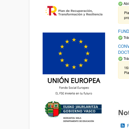
Abi
Pla
pr
FUND
Trá
CONV
DOCT
Trá
16/
Pla
Not