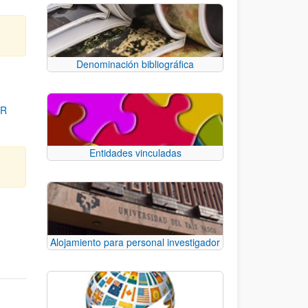
Denominación bibliográfica
OR
Entidades vinculadas
para desplazarse.
Alojamiento para personal investigador