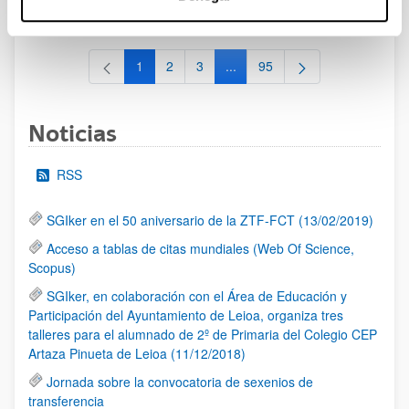
al 30/07/2026 (ambos incluídos)
1
2
3
...
95
Página
Página
Página
Páginas intermedias Use TAB 
Página
Noticias
RSS
SGIker en el 50 aniversario de la ZTF-FCT (13/02/2019)
Acceso a tablas de citas mundiales (Web Of Science,
Scopus)
SGIker, en colaboración con el Área de Educación y
Participación del Ayuntamiento de Leioa, organiza tres
talleres para el alumnado de 2º de Primaria del Colegio CEP
Artaza Pinueta de Leioa (11/12/2018)
Jornada sobre la convocatoria de sexenios de
transferencia