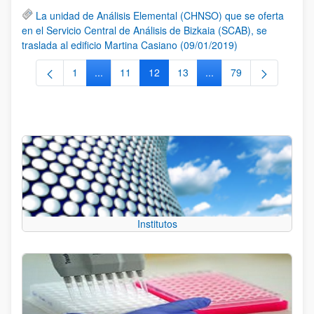
La unidad de Análisis Elemental (CHNSO) que se oferta
en el Servicio Central de Análisis de Bizkaia (SCAB), se
traslada al edificio Martina Casiano (09/01/2019)
1
...
11
12
13
...
79
Página
Páginas intermedias Use TAB para desplazarse.
Página
Página
Página
Páginas intermedias Us
Página
Institutos