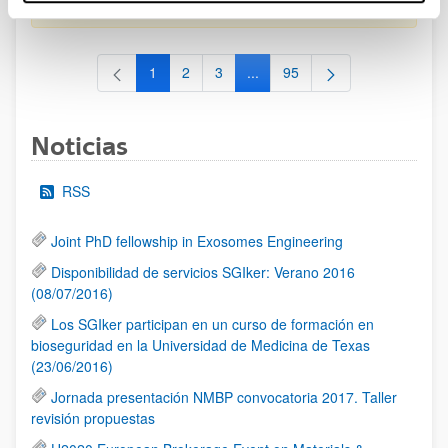
al 30/07/2026 (ambos incluídos)
1
2
3
...
95
Página
Página
Página
Páginas intermedias Use TAB 
Página
Noticias
RSS
Joint PhD fellowship in Exosomes Engineering
Disponibilidad de servicios SGIker: Verano 2016
(08/07/2016)
Los SGIker participan en un curso de formación en
bioseguridad en la Universidad de Medicina de Texas
(23/06/2016)
Jornada presentación NMBP convocatoria 2017. Taller
revisión propuestas