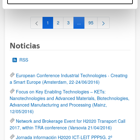
al 30/07/2026 (ambos incluídos)
1
2
3
...
95
Página
Página
Página
Páginas intermedias Use TAB 
Página
Noticias
RSS
European Conference Industrial Technologies - Creating
a Smart Europe (Amsterdam, 22-24/06/2016)
Focus on Key Enabling Technologies – KETs:
Nanotechnologies and Advanced Materials, Biotechnologies,
Advanced Manufacturing and Processing (Mainz,
12/05/2016)
Network and Brokerage Event for H2020 Transport Call
2017, within TRA conference (Varsovia 21/04/2016)
Jornada información H2020 ICT-LEIT PPP5G. 2º