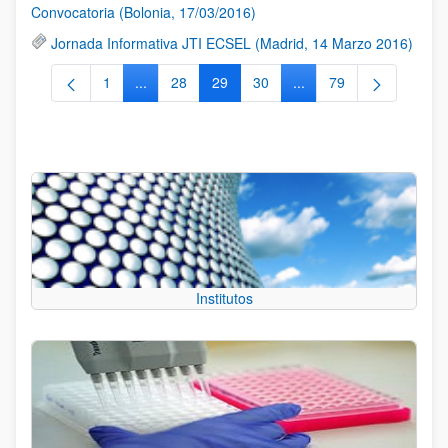
Convocatoria (Bolonia, 17/03/2016)
Jornada Informativa JTI ECSEL (Madrid, 14 Marzo 2016)
1
...
28
29
30
...
79
Página
Páginas intermedias Use TAB para desplazarse.
Página
Página
Página
Páginas intermedias Us
Página
Institutos