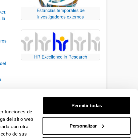
Estancias temporales de
ker,
investigadores externos
 la
-
tros
HR Excellence in Research
del
e
sidad
Permitir todas
opeas
er funciones de
ga del sitio web
Personalizar
arla con otra
TAB para desplazarse.
 hecho de sus