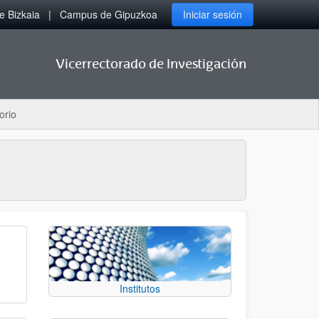
 Bizkaia
Campus de Gipuzkoa
Iniciar sesión
Vicerrectorado de Investigación
orio
Institutos