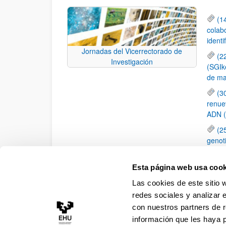
(1
colab
identi
Jornadas del Vicerrectorado de
(2
Investigación
(SGIk
de ma
(3
renue
ADN 
(2
genot
(1
de Na
Esta página web usa cook
gestió
Las cookies de este sitio 
de Ed
redes sociales y analizar 
con nuestros partners de r
información que les haya 