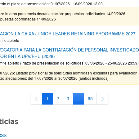
erto el plazo de presentación: 01/07/2026 - 16/09/2026 13:00
zo interno para envío documentación: propuestas individuales 14/09/2026,
opuestas coordinadas 11/09/2026
ACION LA CAIXA JUNIOR LEADER RETAINING PROGRAMME 2027
mite abierto
OCATORIA PARA LA CONTRATACIÓN DE PERSONAL INVESTIGAD
OR EN LA UPV/EHU (2026)
mite abierto (Plazo de presentación de solicitudes: 03/06/2026 - 25/06/2026 23:59)
07/2026: Listado provisional de solicitudes admitidas y excluidas para evaluación.
zo alegaciones: del 17/07/2026 al 30/07/2026 (ambos incluídos)
1
2
3
...
95
Página
Página
Página
Páginas intermedias Use TAB 
Página
icias
RSS