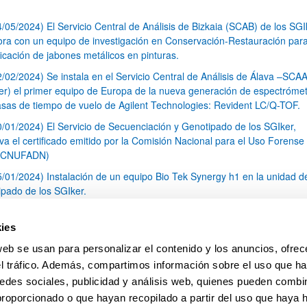
4/05/2024) El Servicio Central de Análisis de Bizkaia (SCAB) de los SGI
ora con un equipo de investigación en Conservación-Restauración para
ficación de jabones metálicos en pinturas.
2/02/2024) Se instala en el Servicio Central de Análisis de Álava –SCAA
er) el primer equipo de Europa de la nueva generación de espectróme
sas de tiempo de vuelo de Agilent Technologies: Revident LC/Q-TOF.
0/01/2024) El Servicio de Secuenciación y Genotipado de los SGIker,
va el certificado emitido por la Comisión Nacional para el Uso Forense 
(CNUFADN)
5/01/2024) Instalación de un equipo Bio Tek Synergy h1 en la unidad d
ipado de los SGIker.
5/12/2023) La Unidad de Calidad de los SGIker colabora con la Univer
varra en un proyecto de investigación relacionado con los sistemas de
ies
n y la integración en ellos de la sostenibilidad en las Instituciones Eur
web se usan para personalizar el contenido y los anuncios, ofrec
ucación Superior.
el tráfico. Además, compartimos información sobre el uso que ha
1
2
3
4
5
...
79
edes sociales, publicidad y análisis web, quienes pueden combin
Página
Página
Página
Página
Página
Páginas intermedias Use 
Página
proporcionado o que hayan recopilado a partir del uso que haya