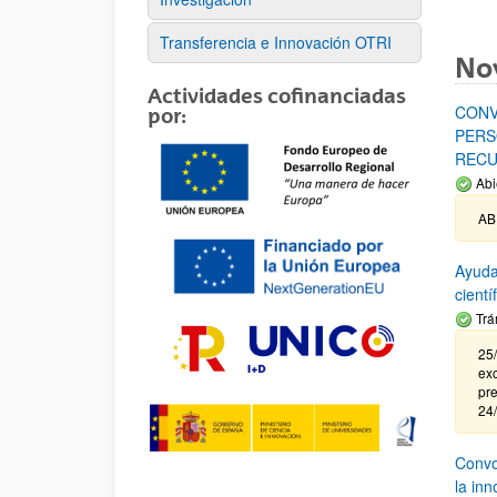
Transferencia e Innovación OTRI
No
Actividades cofinanciadas
CONV
por:
PERS
RECU
Abi
AB
Ayuda
cient
Trá
25/
exc
pre
24
Convoc
la in