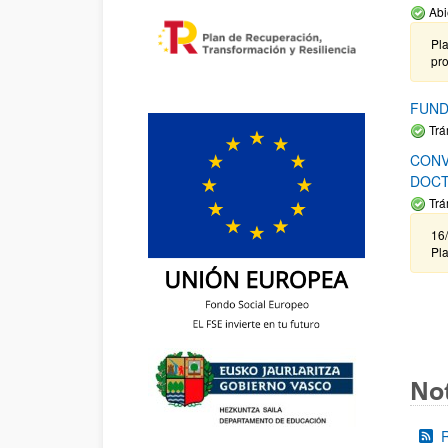
Abi
Pla
pr
FUND
Trá
CONV
DOCT
Trá
16/
Pla
Not