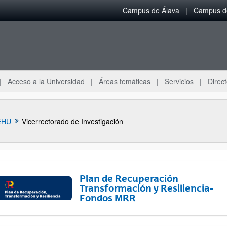
Campus de Álava
Campus de
Acceso a la Universidad
Áreas temáticas
Servicios
Direct
EHU
Vicerrectorado de Investigación
Plan de Recuperación
Transformación y Resiliencia-
Fondos MRR
ar subpáginas