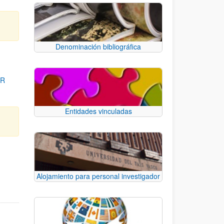
Denominación bibliográfica
OR
Entidades vinculadas
para desplazarse.
Alojamiento para personal investigador