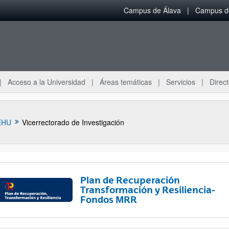
Campus de Álava
Campus de
Acceso a la Universidad
Áreas temáticas
Servicios
Direct
EHU
Vicerrectorado de Investigación
Plan de Recuperación
Transformación y Resiliencia-
Fondos MRR
ar subpáginas