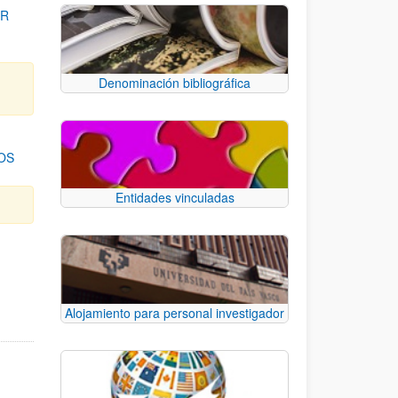
OR
Denominación bibliográfica
OS
Entidades vinculadas
para desplazarse.
Alojamiento para personal investigador