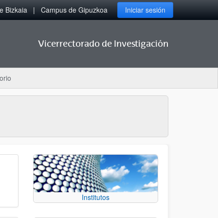
 Bizkaia
Campus de Gipuzkoa
Iniciar sesión
Vicerrectorado de Investigación
orio
Institutos