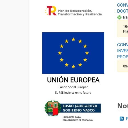
CONV
DOCT
Trá
16/
Pla
CONV
INVE
PROP
09
Not