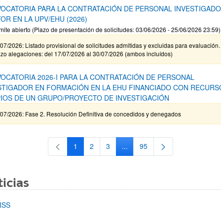
OCATORIA PARA LA CONTRATACIÓN DE PERSONAL INVESTIGAD
OR EN LA UPV/EHU (2026)
mite abierto (Plazo de presentación de solicitudes: 03/06/2026 - 25/06/2026 23:59)
07/2026: Listado provisional de solicitudes admitidas y excluidas para evaluación.
zo alegaciones: del 17/07/2026 al 30/07/2026 (ambos incluídos)
OCATORIA 2026-I PARA LA CONTRATACIÓN DE PERSONAL
STIGADOR EN FORMACIÓN EN LA EHU FINANCIADO CON RECURS
IOS DE UN GRUPO/PROYECTO DE INVESTIGACIÓN
/07/2026: Fase 2. Resolución Definitiva de concedidos y denegados
1
2
3
...
95
Página
Página
Página
Páginas intermedias Use TAB 
Página
icias
RSS