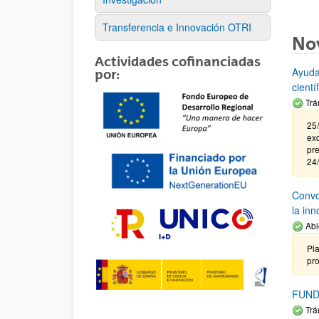
Transferencia e Innovación OTRI
No
Actividades cofinanciadas
Ayuda
por:
cient
Trá
25/
exc
pre
24
Convoc
la in
Abi
Pla
pr
FUND
Trá