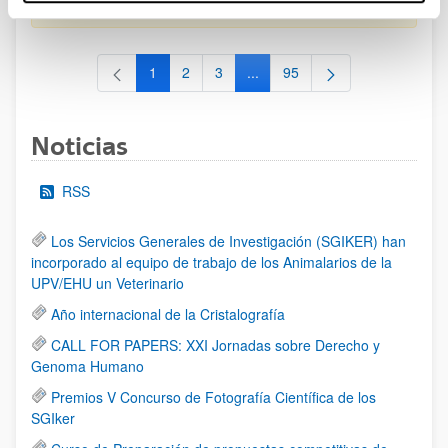
al 30/07/2026 (ambos incluídos)
1
2
3
...
95
Página
Página
Página
Páginas intermedias Use TAB 
Página
Noticias
RSS
Los Servicios Generales de Investigación (SGIKER) han
incorporado al equipo de trabajo de los Animalarios de la
UPV/EHU un Veterinario
Año internacional de la Cristalografía
CALL FOR PAPERS: XXI Jornadas sobre Derecho y
Genoma Humano
Premios V Concurso de Fotografía Científica de los
SGIker