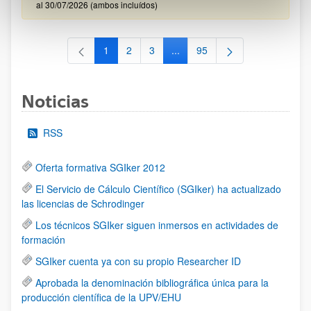
al 30/07/2026 (ambos incluídos)
1
2
3
...
95
Página
Página
Página
Páginas intermedias Use TAB 
Página
Noticias
RSS
Oferta formativa SGIker 2012
El Servicio de Cálculo Científico (SGIker) ha actualizado
las licencias de Schrodinger
Los técnicos SGIker siguen inmersos en actividades de
formación
SGIker cuenta ya con su propio Researcher ID
Aprobada la denominación bibliográfica única para la
producción científica de la UPV/EHU