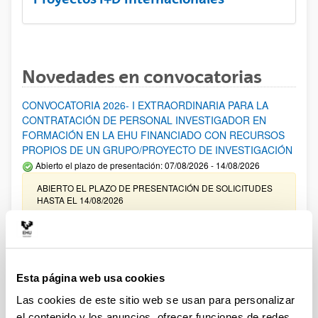
Novedades en convocatorias
CONVOCATORIA 2026- I EXTRAORDINARIA PARA LA
CONTRATACIÓN DE PERSONAL INVESTIGADOR EN
FORMACIÓN EN LA EHU FINANCIADO CON RECURSOS
PROPIOS DE UN GRUPO/PROYECTO DE INVESTIGACIÓN
Abierto el plazo de presentación: 07/08/2026 - 14/08/2026
ABIERTO EL PLAZO DE PRESENTACIÓN DE SOLICITUDES
HASTA EL 14/08/2026
Ayudas para financiación de la adquisición y renovación de
infraestructura científica y fondos bibliográficos en la
UPV/EHU 2026
Esta página web usa cookies
Trámite abierto
Las cookies de este sitio web se usan para personalizar
25/03/2026: Corrección de errores del listado provisional de
solicitudes admitidas y excluidas. 23/03/2026: Relación
el contenido y los anuncios, ofrecer funciones de redes