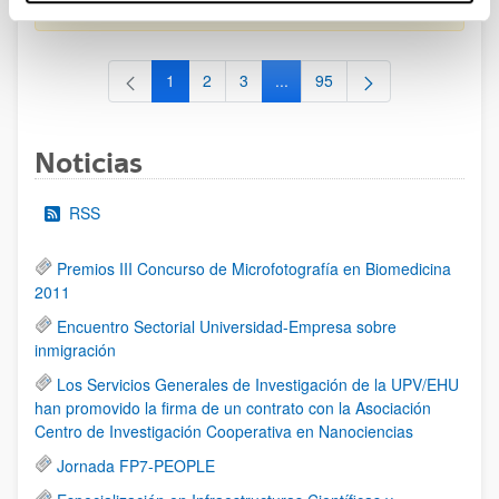
al 30/07/2026 (ambos incluídos)
1
2
3
...
95
Página
Página
Página
Páginas intermedias Use TAB 
Página
Noticias
RSS
Premios III Concurso de Microfotografía en Biomedicina
2011
Encuentro Sectorial Universidad-Empresa sobre
inmigración
Los Servicios Generales de Investigación de la UPV/EHU
han promovido la firma de un contrato con la Asociación
Centro de Investigación Cooperativa en Nanociencias
Jornada FP7-PEOPLE