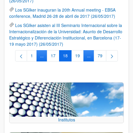
(26/05/2017)
Los SGIker inauguran la 20th Annual meeting - EBSA
conference, Madrid 26-28 de abril de 2017 (26/05/2017)
Los SGIker asisten al III Seminario Internacional sobre la
Internacionalización de la Universidad: Asunto de Desarrollo
Estratégico y Diferenciación Institucional, en Barcelona (17-
19 mayo 2017) (26/05/2017)
1
...
17
18
19
...
79
Página
Páginas intermedias Use TAB para desplazarse.
Página
Página
Página
Páginas intermedias Us
Página
Institutos