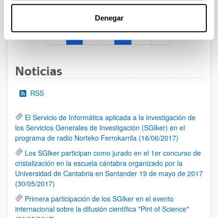
al 30/07/2026 (ambos incluídos)
Denegar
1
2
3
...
95
Página
Página
Página
Páginas intermedias Use TAB 
Página
Noticias
RSS
El Servicio de Informática aplicada a la investigación de
los Servicios Generales de Investigación (SGIker) en el
programa de radio Norteko Ferrokarrila (16/06/2017)
Los SGIker participan como jurado en el 1er concurso de
cristalización en la escuela cántabra organizado por la
Universidad de Cantabria en Santander 19 de mayo de 2017
(30/05/2017)
Primera participación de los SGIker en el evento
internacional sobre la difusión científica "Pint of Science"