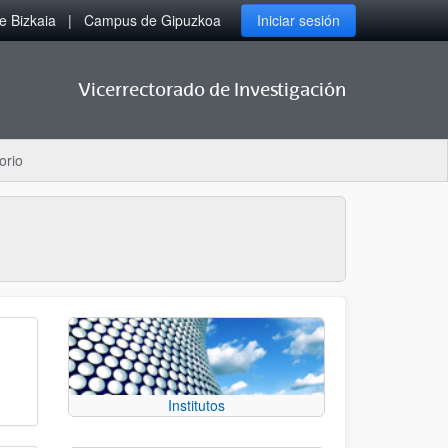
 Bizkaia
Campus de Gipuzkoa
Iniciar sesión
Vicerrectorado de Investigación
orio
Institutos