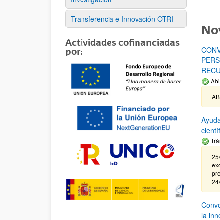
Transferencia e Innovación OTRI
No
Actividades cofinanciadas
CONV
por:
PERS
RECU
Abi
AB
Ayuda
cient
Trá
25/
exc
pre
24
Convoc
la in