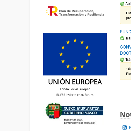
Abi
Pla
pr
FUND
Trá
CONV
DOCT
Trá
16/
Pla
Not