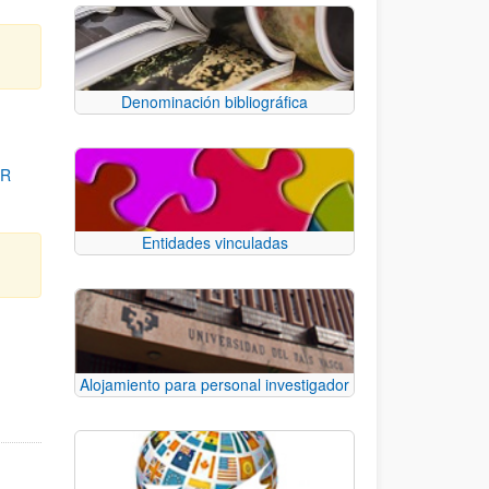
Denominación bibliográfica
OR
Entidades vinculadas
para desplazarse.
Alojamiento para personal investigador