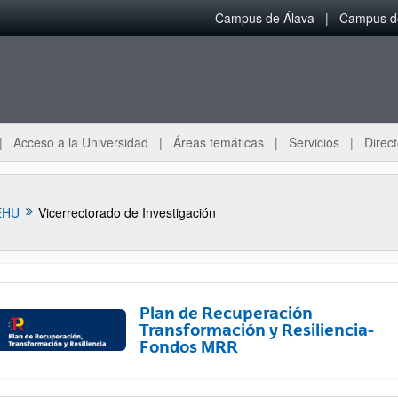
Campus de Álava
Campus de
Acceso a la Universidad
Áreas temáticas
Servicios
Direct
EHU
Vicerrectorado de Investigación
Plan de Recuperación
Transformación y Resiliencia-
Fondos MRR
ar subpáginas