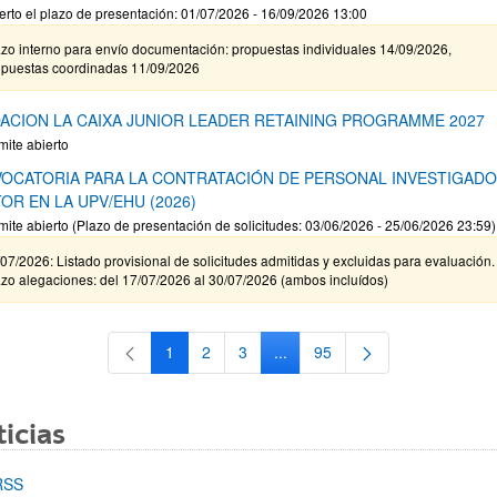
erto el plazo de presentación: 01/07/2026 - 16/09/2026 13:00
zo interno para envío documentación: propuestas individuales 14/09/2026,
opuestas coordinadas 11/09/2026
ACION LA CAIXA JUNIOR LEADER RETAINING PROGRAMME 2027
mite abierto
OCATORIA PARA LA CONTRATACIÓN DE PERSONAL INVESTIGAD
OR EN LA UPV/EHU (2026)
mite abierto (Plazo de presentación de solicitudes: 03/06/2026 - 25/06/2026 23:59)
07/2026: Listado provisional de solicitudes admitidas y excluidas para evaluación.
zo alegaciones: del 17/07/2026 al 30/07/2026 (ambos incluídos)
1
2
3
...
95
Página
Página
Página
Páginas intermedias Use TAB 
Página
icias
RSS