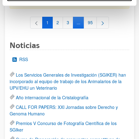
al 30/07/2026 (ambos incluídos)
1
2
3
...
95
Página
Página
Página
Páginas intermedias Use TAB 
Página
Noticias
RSS
Los Servicios Generales de Investigación (SGIKER) han
incorporado al equipo de trabajo de los Animalarios de la
UPV/EHU un Veterinario
Año internacional de la Cristalografía
CALL FOR PAPERS: XXI Jornadas sobre Derecho y
Genoma Humano
Premios V Concurso de Fotografía Científica de los
SGIker