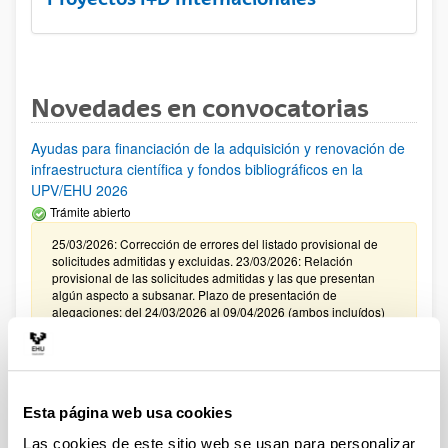
Novedades en convocatorias
Ayudas para financiación de la adquisición y renovación de
infraestructura científica y fondos bibliográficos en la
UPV/EHU 2026
Trámite abierto
25/03/2026: Corrección de errores del listado provisional de
solicitudes admitidas y excluidas. 23/03/2026: Relación
provisional de las solicitudes admitidas y las que presentan
algún aspecto a subsanar. Plazo de presentación de
alegaciones: del 24/03/2026 al 09/04/2026 (ambos incluídos)
Convocatoria de ayudas para el fomento de la cultura
científica, tecnológica y de la innovación (FECYT) 2026
Abierto el plazo de presentación: 01/07/2026 - 16/09/2026 13:00
Esta página web usa cookies
Plazo interno para envío documentación: propuestas
Las cookies de este sitio web se usan para personalizar