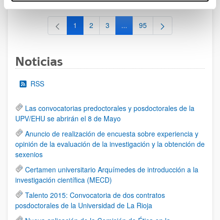
1
2
3
...
95
Página
Página
Página
Páginas intermedias Use TAB 
Página
Noticias
RSS
Las convocatorias predoctorales y posdoctorales de la
UPV/EHU se abrirán el 8 de Mayo
Anuncio de realización de encuesta sobre experiencia y
opinión de la evaluación de la investigación y la obtención de
sexenios
Certamen universitario Arquímedes de introducción a la
investigación científica (MECD)
Talento 2015: Convocatoria de dos contratos
posdoctorales de la Universidad de La Rioja