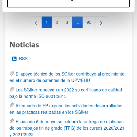
al 30/07/2026 (ambos incluídos)
1
2
3
...
95
Página
Página
Página
Páginas intermedias Use TAB 
Página
Noticias
RSS
El apoyo técnico de los SGIker contribuye al crecimiento
en el número de patentes de la UPV/EHU
Los SGIker renuevan en 2022 su certificado de calidad
bajo la norma ISO 9001:2015
Alumnado de FP expone las actividades desarrrolladas
en las prácticas realizadas en los SGIker
El pasado 6 de mayo se celebró la entrega de diplomas
de los trabajos fin de grado (TFG) de los cursos 2020/2021
y 2021/2022