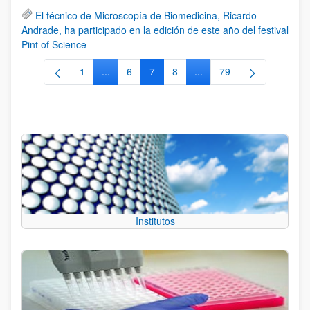
El técnico de Microscopía de Biomedicina, Ricardo
Andrade, ha participado en la edición de este año del festival
Pint of Science
1
...
6
7
8
...
79
Página
Páginas intermedias Use TAB para desplazars
Página
Página
Página
Páginas intermedias Use
Página
Institutos