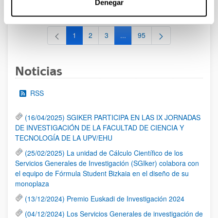
Denegar
al 30/07/2026 (ambos incluídos)
1
2
3
...
95
Página
Página
Página
Páginas intermedias Use TAB 
Página
Noticias
RSS
(16/04/2025) SGIKER PARTICIPA EN LAS IX JORNADAS
DE INVESTIGACIÓN DE LA FACULTAD DE CIENCIA Y
TECNOLOGÍA DE LA UPV/EHU
(25/02/2025) La unidad de Cálculo Científico de los
Servicios Generales de Investigación (SGIker) colabora con
el equipo de Fórmula Student Bizkaia en el diseño de su
monoplaza
(13/12/2024) Premio Euskadi de Investigación 2024
(04/12/2024) Los Servicios Generales de investigación de