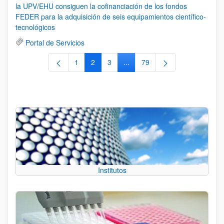
la UPV/EHU consiguen la cofinanciación de los fondos
FEDER para la adquisición de seis equipamientos científico-
tecnológicos
Portal de Servicios
1
2
3
...
79
Página
Página
Página
Páginas intermedias Use TAB 
Página
Institutos