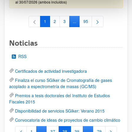
al 30/07/2026 (ambos incluídos)
1
2
3
...
95
Página
Página
Página
Páginas intermedias Use TAB 
Página
Noticias
RSS
Certificados de actividad investigadora
Finaliza el curso SGIker de Cromatografía de gases
acoplado a espectrometría de masas (GC/MS)
Premios a tesis doctorales del Instituto de Estudios
Fiscales 2015
Disponibilidad de servicios SGIker: Verano 2015
Convocatoria de ideas de proyectos de cambio climático
1
...
37
38
39
...
79