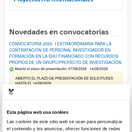
Novedades en convocatorias
CONVOCATORIA 2026- I EXTRAORDINARIA PARA LA
CONTRATACIÓN DE PERSONAL INVESTIGADOR EN
FORMACIÓN EN LA EHU FINANCIADO CON RECURSOS
PROPIOS DE UN GRUPO/PROYECTO DE INVESTIGACIÓN
Abierto el plazo de presentación: 07/08/2026 - 14/08/2026
ABIERTO EL PLAZO DE PRESENTACIÓN DE SOLICITUDES
HASTA EL 14/08/2026
Ayudas para financiación de la adquisición y renovación de
infraestructura científica y fondos bibliográficos en la
UPV/EHU 2026
Esta página web usa cookies
Trámite abierto
Las cookies de este sitio web se usan para personalizar
25/03/2026: Corrección de errores del listado provisional de
el contenido y los anuncios, ofrecer funciones de redes
solicitudes admitidas y excluidas. 23/03/2026: Relación