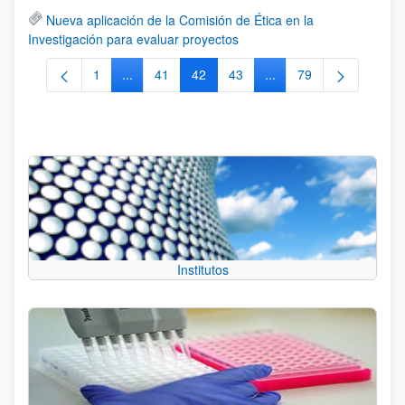
Nueva aplicación de la Comisión de Ética en la
Investigación para evaluar proyectos
1
...
41
42
43
...
79
Página
Páginas intermedias Use TAB para desplazarse.
Página
Página
Página
Páginas intermedias Us
Página
Institutos