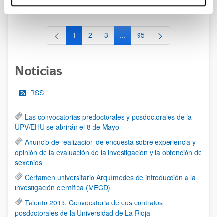
al 30/07/2026 (ambos incluídos)
1
2
3
...
95
Página
Página
Página
Páginas intermedias Use TAB 
Página
Noticias
RSS
Las convocatorias predoctorales y posdoctorales de la
UPV/EHU se abrirán el 8 de Mayo
Anuncio de realización de encuesta sobre experiencia y
opinión de la evaluación de la investigación y la obtención de
sexenios
Certamen universitario Arquímedes de introducción a la
investigación científica (MECD)
Talento 2015: Convocatoria de dos contratos
posdoctorales de la Universidad de La Rioja