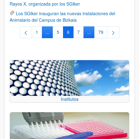
Rayos X, organizada por los SGIker
Los SGIker inauguran las nuevas instalaciones del
Animalario del Campus de Bizkaia
1
...
5
6
7
...
79
Página
Páginas intermedias Use TAB para desplazars
Página
Página
Página
Páginas intermedias Use
Página
Institutos