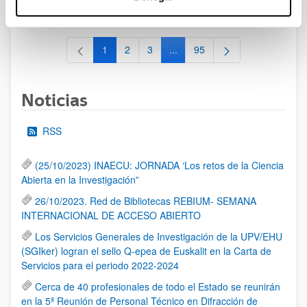
al 30/07/2026 (ambos incluídos)
1
2
3
...
95
Página
Página
Página
Páginas intermedias Use TAB 
Página
Noticias
RSS
(25/10/2023) INAECU: JORNADA ‘Los retos de la Ciencia
Abierta en la Investigación”
26/10/2023. Red de Bibliotecas REBIUM- SEMANA
INTERNACIONAL DE ACCESO ABIERTO
Los Servicios Generales de Investigación de la UPV/EHU
(SGIker) logran el sello Q-epea de Euskalit en la Carta de
Servicios para el periodo 2022-2024
Cerca de 40 profesionales de todo el Estado se reunirán
en la 5ª Reunión de Personal Técnico en Difracción de