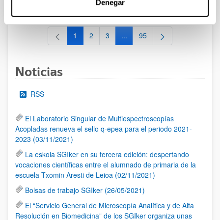
Denegar
al 30/07/2026 (ambos incluídos)
1
2
3
...
95
Página
Página
Página
Páginas intermedias Use TAB 
Página
Noticias
RSS
El Laboratorio Singular de Multiespectroscopías
Acopladas renueva el sello q-epea para el periodo 2021-
2023 (03/11/2021)
La eskola SGIker en su tercera edición: despertando
vocaciones científicas entre el alumnado de primaria de la
escuela Txomin Aresti de Leioa (02/11/2021)
Bolsas de trabajo SGIker (26/05/2021)
El “Servicio General de Microscopía Analítica y de Alta
Resolución en Biomedicina” de los SGIker organiza unas