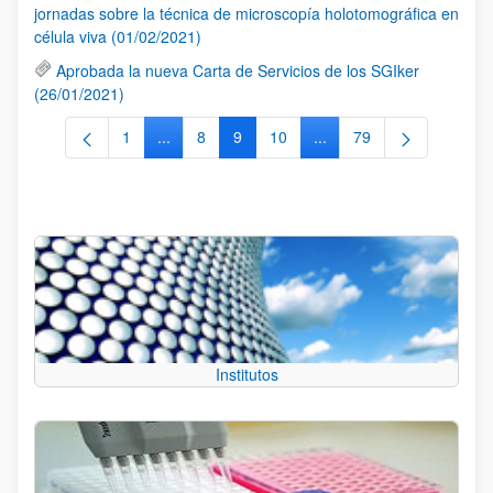
jornadas sobre la técnica de microscopía holotomográfica en
célula viva (01/02/2021)
Aprobada la nueva Carta de Servicios de los SGIker
(26/01/2021)
1
...
8
9
10
...
79
Página
Páginas intermedias Use TAB para desplazarse
Página
Página
Página
Páginas intermedias Use
Página
Institutos