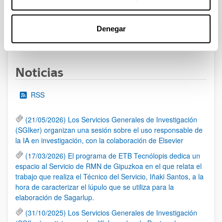
al 30/07/2026 (ambos incluídos)
Denegar
1
2
3
...
95
Página
Página
Página
Páginas intermedias Use TAB 
Página
Noticias
RSS
(21/05/2026) Los Servicios Generales de Investigación
(SGIker) organizan una sesión sobre el uso responsable de
la IA en investigación, con la colaboración de Elsevier
(17/03/2026) El programa de ETB Tecnólopis dedica un
espacio al Servicio de RMN de Gipuzkoa en el que relata el
trabajo que realiza el Técnico del Servicio, Iñaki Santos, a la
hora de caracterizar el lúpulo que se utiliza para la
elaboración de Sagarlup.
(31/10/2025) Los Servicios Generales de Investigación