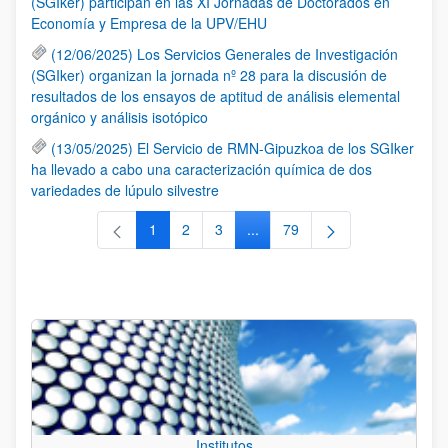
(SGIker) participan en las XI Jornadas de Doctorados en
Economía y Empresa de la UPV/EHU
(12/06/2025) Los Servicios Generales de Investigación
(SGIker) organizan la jornada nº 28 para la discusión de
resultados de los ensayos de aptitud de análisis elemental
orgánico y análisis isotópico
(13/05/2025) El Servicio de RMN-Gipuzkoa de los SGIker
ha llevado a cabo una caracterización química de dos
variedades de lúpulo silvestre
1
2
3
...
79
Página
Página
Página
Páginas intermedias Use TAB 
Página
Institutos