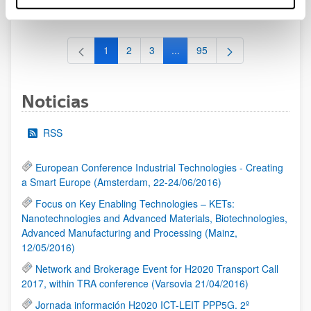
al 30/07/2026 (ambos incluídos)
1
2
3
...
95
Página
Página
Página
Páginas intermedias Use TAB 
Página
Noticias
RSS
European Conference Industrial Technologies - Creating
a Smart Europe (Amsterdam, 22-24/06/2016)
Focus on Key Enabling Technologies – KETs:
Nanotechnologies and Advanced Materials, Biotechnologies,
Advanced Manufacturing and Processing (Mainz,
12/05/2016)
Network and Brokerage Event for H2020 Transport Call
2017, within TRA conference (Varsovia 21/04/2016)
Jornada información H2020 ICT-LEIT PPP5G. 2º