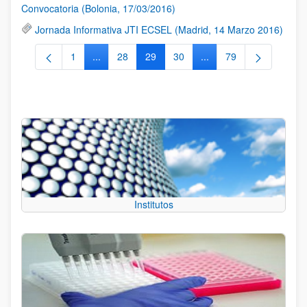
Convocatoria (Bolonia, 17/03/2016)
Jornada Informativa JTI ECSEL (Madrid, 14 Marzo 2016)
1
...
28
29
30
...
79
Página
Páginas intermedias Use TAB para desplazarse.
Página
Página
Página
Páginas intermedias Us
Página
Institutos