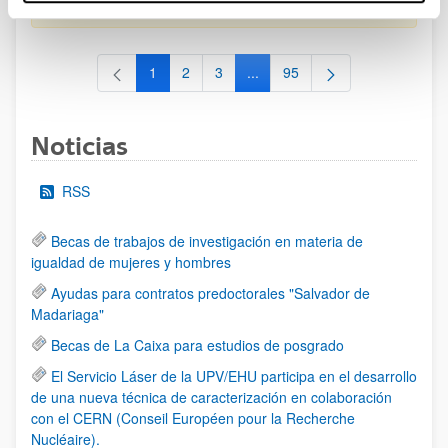
al 30/07/2026 (ambos incluídos)
1
2
3
...
95
Página
Página
Página
Páginas intermedias Use TAB 
Página
Noticias
RSS
Becas de trabajos de investigación en materia de
igualdad de mujeres y hombres
Ayudas para contratos predoctorales "Salvador de
Madariaga"
Becas de La Caixa para estudios de posgrado
El Servicio Láser de la UPV/EHU participa en el desarrollo
de una nueva técnica de caracterización en colaboración
con el CERN (Conseil Européen pour la Recherche
Nucléaire).