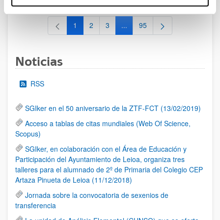
1
2
3
...
95
Página
Página
Página
Páginas intermedias Use TAB 
Página
Noticias
RSS
SGIker en el 50 aniversario de la ZTF-FCT (13/02/2019)
Acceso a tablas de citas mundiales (Web Of Science,
Scopus)
SGIker, en colaboración con el Área de Educación y
Participación del Ayuntamiento de Leioa, organiza tres
talleres para el alumnado de 2º de Primaria del Colegio CEP
Artaza Pinueta de Leioa (11/12/2018)
Jornada sobre la convocatoria de sexenios de
transferencia