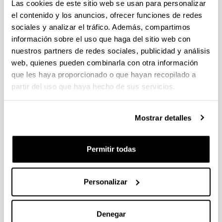
individuales 14/09/2026, propuestas coordinadas 11/09/2026
Las cookies de este sitio web se usan para personalizar
el contenido y los anuncios, ofrecer funciones de redes
FUNDACION LA CAIXA JUNIOR LEADER RETAINING
sociales y analizar el tráfico. Además, compartimos
PROGRAMME 2027
información sobre el uso que haga del sitio web con
Trámite abierto
nuestros partners de redes sociales, publicidad y análisis
CONVOCATORIA PARA LA CONTRATACIÓN DE
web, quienes pueden combinarla con otra información
PERSONAL INVESTIGADOR DOCTOR EN LA UPV/EHU
que les haya proporcionado o que hayan recopilado a
(2026)
partir del uso que haya hecho de sus servicios.
Trámite abierto (Plazo de presentación de solicitudes: 03/06/2026 -
25/06/2026 23:59)
Mostrar detalles
16/07/2026: Listado provisional de solicitudes admitidas y
excluidas para evaluación. Plazo alegaciones: del 17/07/2026
al 30/07/2026 (ambos incluídos)
Permitir todas
CONVOCATORIA 2026-I PARA LA CONTRATACIÓN DE
PERSONAL INVESTIGADOR EN FORMACIÓN EN LA EHU
FINANCIADO CON RECURSOS PROPIOS DE UN
Personalizar
GRUPO/PROYECTO DE INVESTIGACIÓN
09/07/2026: Fase 2. Resolución Definitiva de concedidos y
Denegar
denegados