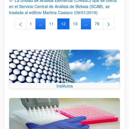
La unidad de Análisis Elemental (CHNSO) que se oferta
en el Servicio Central de Análisis de Bizkaia (SCAB), se
traslada al edificio Martina Casiano (09/01/2019)
1
...
11
12
13
...
79
Página
Páginas intermedias Use TAB para desplazarse.
Página
Página
Página
Páginas intermedias Us
Página
Institutos