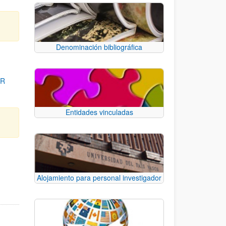
Denominación bibliográfica
OR
Entidades vinculadas
para desplazarse.
Alojamiento para personal investigador