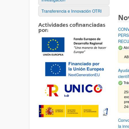
Transferencia e Innovación OTRI
No
Actividades cofinanciadas
CONV
por:
PERS
RECU
Abi
AB
Ayuda
cient
Trá
25/
exc
pre
24
Convoc
la in