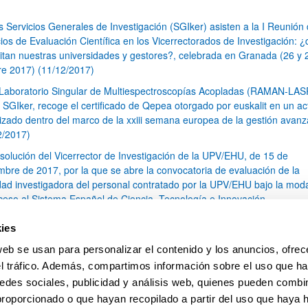
s Servicios Generales de Investigación (SGIker) asisten a la I Reunión
ios de Evaluación Científica en los Vicerrectorados de Investigación: 
itan nuestras universidades y gestores?, celebrada en Granada (26 y 
re 2017) (11/12/2017)
 Laboratorio Singular de Multiespectroscopías Acopladas (RAMAN-LA
s SGIker, recoge el certificado de Qepea otorgado por euskalit en un ac
izado dentro del marco de la xxiii semana europea de la gestión avan
2/2017)
solución del Vicerrector de Investigación de la UPV/EHU, de 15 de
mbre de 2017, por la que se abre la convocatoria de evaluación de la
idad investigadora del personal contratado por la UPV/EHU bajo la mod
ceso al Sistema Español de Ciencia, Tecnología e Innovación.
s SGIker disponen de un nuevo Analizador de Carbono Orgánico Total
ies
en el Servicio Central de Análisis de Bizkaia (19/10/2017)
web se usan para personalizar el contenido y los anuncios, ofrec
I Curso de Resonancia Magnética Nuclear de Estado Solido (11/10/201
el tráfico. Además, compartimos información sobre el uso que ha
1
...
15
16
17
...
79
edes sociales, publicidad y análisis web, quienes pueden combin
Página
Páginas intermedias Use TAB para desplazarse.
Página
Página
Página
Páginas intermedias Us
Página
proporcionado o que hayan recopilado a partir del uso que haya