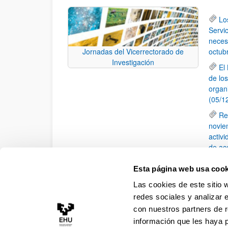
Lo
Servic
neces
octub
Jornadas del Vicerrectorado de
Investigación
El
de lo
organ
(05/1
Re
novie
activ
de ac
Lo
Esta página web usa cook
(TOC) 
Las cookies de este sitio 
II
redes sociales y analizar 
con nuestros partners de r
información que les haya 