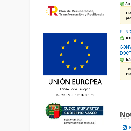
Abi
Pla
pr
FUND
Trá
CONV
DOCT
Trá
16/
Pla
Not