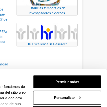
Estancias temporales de
 de
investigadores externos
¿qué
27 de
SPEA)
to
zada
HR Excellence in Research
alidad
Permitir todas
er funciones de
7)
ga del sitio web
Personalizar
arla con otra
e TAB para desplazarse.
 hecho de sus