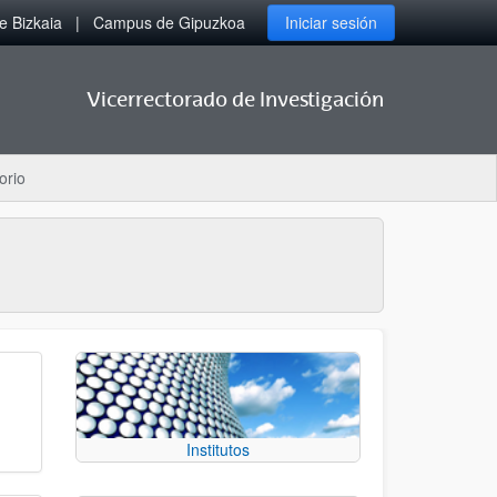
 Bizkaia
Campus de Gipuzkoa
Iniciar sesión
Vicerrectorado de Investigación
orio
Institutos