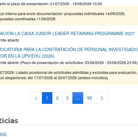
erto el plazo de presentación: 01/07/2026 - 16/09/2026 13:00
zo interno para envío documentación: propuestas individuales 14/09/2026,
opuestas coordinadas 11/09/2026
ACION LA CAIXA JUNIOR LEADER RETAINING PROGRAMME 2027
mite abierto
OCATORIA PARA LA CONTRATACIÓN DE PERSONAL INVESTIGAD
OR EN LA UPV/EHU (2026)
mite abierto (Plazo de presentación de solicitudes: 03/06/2026 - 25/06/2026 23:59)
07/2026: Listado provisional de solicitudes admitidas y excluidas para evaluación.
zo alegaciones: del 17/07/2026 al 30/07/2026 (ambos incluídos)
1
2
3
...
95
Página
Página
Página
Páginas intermedias Use TAB 
Página
icias
RSS