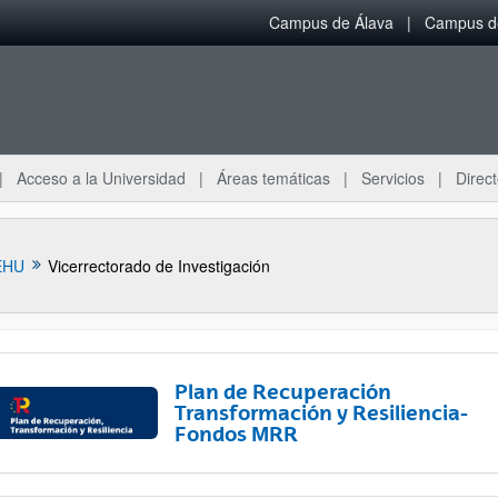
Campus de Álava
Campus de
Acceso a la Universidad
Áreas temáticas
Servicios
Direct
EHU
Vicerrectorado de Investigación
Plan de Recuperación
Transformación y Resiliencia-
Fondos MRR
ar subpáginas