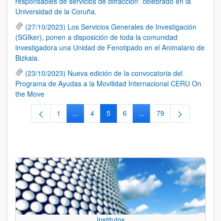
responsables de servicios de difracción” celebrado en la
Universidad de la Coruña.
(27/10/2023) Los Servicios Generales de Investigación
(SGIker), ponen a disposición de toda la comunidad
investigadora una Unidad de Fenotipado en el Animalario de
Bizkaia.
(23/10/2023) Nueva edición de la convocatoria del
Programa de Ayudas a la Movilidad Internacional CERU On
the Move
1
...
4
5
6
...
79
Página
Páginas intermedias Use TAB para desplazars
Página
Página
Página
Páginas intermedias Use
Página
Institutos