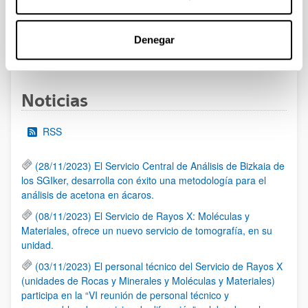
al 30/07/2026 (ambos incluídos)
Denegar
1
2
3
...
95
Página
Página
Página
Páginas intermedias Use TAB 
Página
Noticias
RSS
(28/11/2023) El Servicio Central de Análisis de Bizkaia de
los SGIker, desarrolla con éxito una metodología para el
análisis de acetona en ácaros.
(08/11/2023) El Servicio de Rayos X: Moléculas y
Materiales, ofrece un nuevo servicio de tomografía, en su
unidad.
(03/11/2023) El personal técnico del Servicio de Rayos X
(unidades de Rocas y Minerales y Moléculas y Materiales)
participa en la “VI reunión de personal técnico y