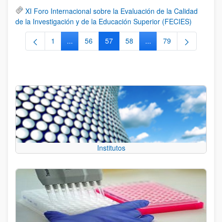
XI Foro Internacional sobre la Evaluación de la Calidad
de la Investigación y de la Educación Superior (FECIES)
1
...
56
57
58
...
79
Página
Páginas intermedias Use TAB para desplazarse.
Página
Página
Página
Páginas intermedias Us
Página
Institutos