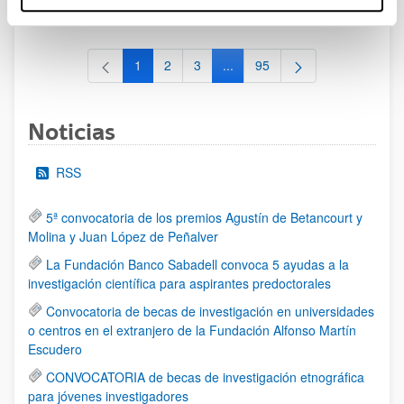
al 30/07/2026 (ambos incluídos)
1
2
3
...
95
Página
Página
Página
Páginas intermedias Use TAB 
Página
Noticias
RSS
5ª convocatoria de los premios Agustín de Betancourt y
Molina y Juan López de Peñalver
La Fundación Banco Sabadell convoca 5 ayudas a la
investigación científica para aspirantes predoctorales
Convocatoria de becas de investigación en universidades
o centros en el extranjero de la Fundación Alfonso Martín
Escudero
CONVOCATORIA de becas de investigación etnográfica
para jóvenes investigadores