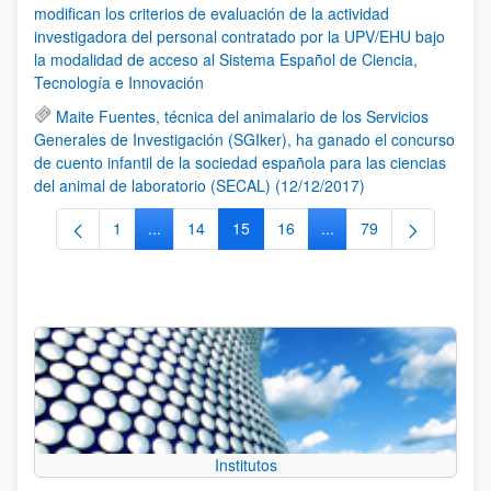
modifican los criterios de evaluación de la actividad
investigadora del personal contratado por la UPV/EHU bajo
la modalidad de acceso al Sistema Español de Ciencia,
Tecnología e Innovación
Maite Fuentes, técnica del animalario de los Servicios
Generales de Investigación (SGIker), ha ganado el concurso
de cuento infantil de la sociedad española para las ciencias
del animal de laboratorio (SECAL) (12/12/2017)
1
...
14
15
16
...
79
Página
Páginas intermedias Use TAB para desplazarse.
Página
Página
Página
Páginas intermedias Us
Página
Institutos