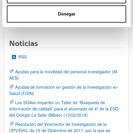
al 30/07/2026 (ambos incluídos)
Denegar
1
2
3
...
95
Página
Página
Página
Páginas intermedias Use TAB 
Página
Noticias
RSS
Ayudas para la movilidad del personal investigador (M-
AES)
Ayudas de formación en gestión de la investigación en
Salud (FGIN)
Los SGIker imparten un Taller de “Búsqueda de
información de calidad” para el alumnado de 4º de la ESO
del Colegio La Salle (Bilbao) (13/02/2018)
Resolución del Vicerrector de Investigación de la
UPV/EHU, de 19 de Diciembre de 2017, por la que se