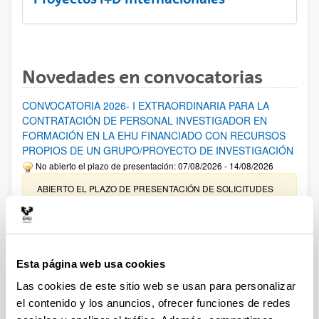
Novedades en convocatorias
CONVOCATORIA 2026- I EXTRAORDINARIA PARA LA
CONTRATACIÓN DE PERSONAL INVESTIGADOR EN
FORMACIÓN EN LA EHU FINANCIADO CON RECURSOS
PROPIOS DE UN GRUPO/PROYECTO DE INVESTIGACIÓN
No abierto el plazo de presentación: 07/08/2026 - 14/08/2026
ABIERTO EL PLAZO DE PRESENTACIÓN DE SOLICITUDES
HASTA EL 14/08/2026
Ayudas para financiación de la adquisición y renovación de
infraestructura científica y fondos bibliográficos en la
UPV/EHU 2026
Esta página web usa cookies
Trámite abierto
Las cookies de este sitio web se usan para personalizar
25/03/2026: Corrección de errores del listado provisional de
el contenido y los anuncios, ofrecer funciones de redes
solicitudes admitidas y excluidas. 23/03/2026: Relación