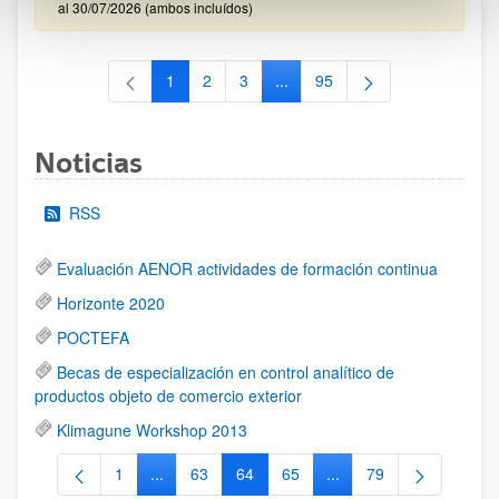
al 30/07/2026 (ambos incluídos)
1
2
3
...
95
Página
Página
Página
Páginas intermedias Use TAB 
Página
Noticias
RSS
Evaluación AENOR actividades de formación continua
Horizonte 2020
POCTEFA
Becas de especialización en control analítico de
productos objeto de comercio exterior
Klimagune Workshop 2013
1
...
63
64
65
...
79
Página
Páginas intermedias Use TAB para desplazarse.
Página
Página
Página
Páginas intermedias Us
Página