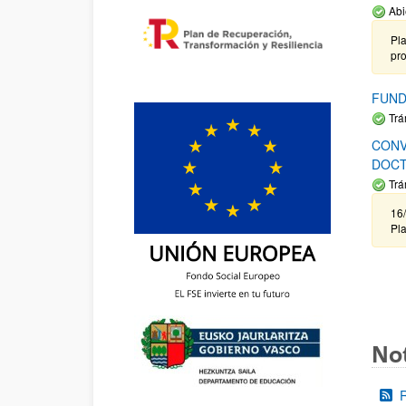
Abi
Pla
pr
FUND
Trá
CONV
DOCT
Trá
16/
Pla
Not