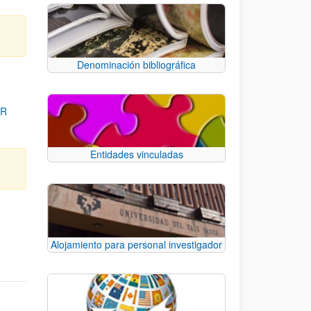
Denominación bibliográfica
OR
Entidades vinculadas
para desplazarse.
Alojamiento para personal investigador