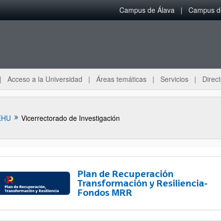
Campus de Álava
Campus de
Acceso a la Universidad
Áreas temáticas
Servicios
Direct
EHU
Vicerrectorado de Investigación
Plan de Recuperación
Transformación y Resiliencia-
Fondos MRR
ar subpáginas