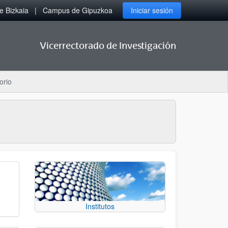
 Bizkaia
Campus de Gipuzkoa
Iniciar sesión
Vicerrectorado de Investigación
orio
Institutos