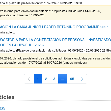
erto el plazo de presentación: 01/07/2026 - 16/09/2026 13:00
zo interno para envío documentación: propuestas individuales 14/09/2026,
opuestas coordinadas 11/09/2026
ACION LA CAIXA JUNIOR LEADER RETAINING PROGRAMME 2027
mite abierto
OCATORIA PARA LA CONTRATACIÓN DE PERSONAL INVESTIGAD
OR EN LA UPV/EHU (2026)
mite abierto (Plazo de presentación de solicitudes: 03/06/2026 - 25/06/2026 23:59)
07/2026: Listado provisional de solicitudes admitidas y excluidas para evaluación.
zo alegaciones: del 17/07/2026 al 30/07/2026 (ambos incluídos)
1
2
3
...
95
Página
Página
Página
Páginas intermedias Use TAB 
Página
icias
RSS