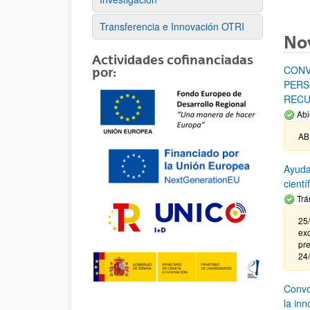
Transferencia e Innovación OTRI
No
Actividades cofinanciadas
CONV
por:
PERS
RECU
Abi
AB
Ayuda
cient
Trá
25/
exc
pre
24
Convoc
la in