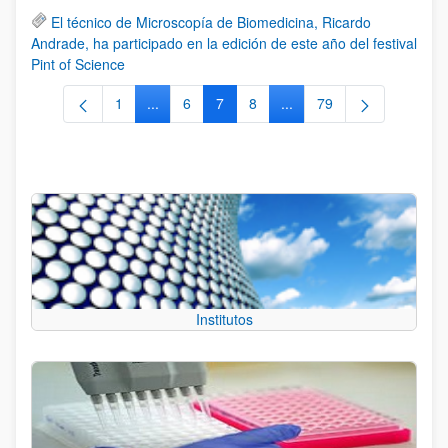
El técnico de Microscopía de Biomedicina, Ricardo
Andrade, ha participado en la edición de este año del festival
Pint of Science
1
...
6
7
8
...
79
Página
Páginas intermedias Use TAB para desplazars
Página
Página
Página
Páginas intermedias Use
Página
Institutos