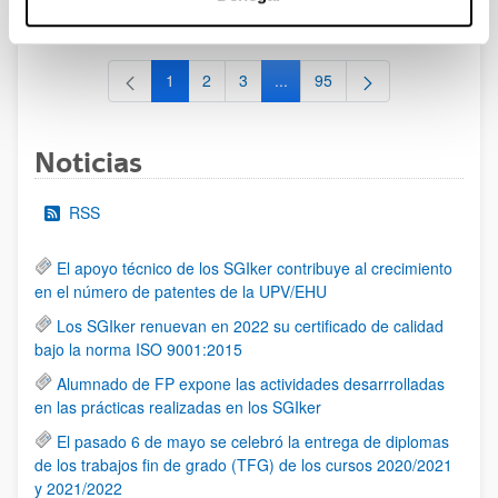
al 30/07/2026 (ambos incluídos)
1
2
3
...
95
Página
Página
Página
Páginas intermedias Use TAB 
Página
Noticias
RSS
El apoyo técnico de los SGIker contribuye al crecimiento
en el número de patentes de la UPV/EHU
Los SGIker renuevan en 2022 su certificado de calidad
bajo la norma ISO 9001:2015
Alumnado de FP expone las actividades desarrrolladas
en las prácticas realizadas en los SGIker
El pasado 6 de mayo se celebró la entrega de diplomas
de los trabajos fin de grado (TFG) de los cursos 2020/2021
y 2021/2022