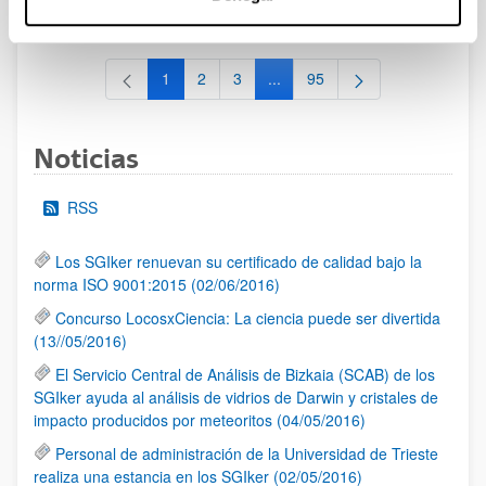
al 30/07/2026 (ambos incluídos)
1
2
3
...
95
Página
Página
Página
Páginas intermedias Use TAB 
Página
Noticias
RSS
Los SGIker renuevan su certificado de calidad bajo la
norma ISO 9001:2015 (02/06/2016)
Concurso LocosxCiencia: La ciencia puede ser divertida
(13//05/2016)
El Servicio Central de Análisis de Bizkaia (SCAB) de los
SGIker ayuda al análisis de vidrios de Darwin y cristales de
impacto producidos por meteoritos (04/05/2016)
Personal de administración de la Universidad de Trieste
realiza una estancia en los SGIker (02/05/2016)