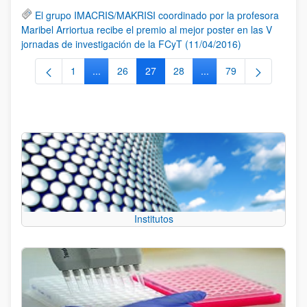
El grupo IMACRIS/MAKRISI coordinado por la profesora
Maribel Arriortua recibe el premio al mejor poster en las V
jornadas de investigación de la FCyT (11/04/2016)
1
...
26
27
28
...
79
Página
Páginas intermedias Use TAB para desplazarse.
Página
Página
Página
Páginas intermedias Us
Página
Institutos