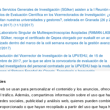
s Servicios Generales de Investigación (SGIker) asisten a la I Reunión
ios de Evaluación Científica en los Vicerrectorados de Investigación: 
itan nuestras universidades y gestores?, celebrada en Granada (26 y 
re 2017) (11/12/2017)
 Laboratorio Singular de Multiespectroscopías Acopladas (RAMAN-LA
s SGIker, recoge el certificado de Qepea otorgado por euskalit en un ac
izado dentro del marco de la xxiii semana europea de la gestión avan
2/2017)
solución del Vicerrector de Investigación de la UPV/EHU, de 15 de
mbre de 2017, por la que se abre la convocatoria de evaluación de la
idad investigadora del personal contratado por la UPV/EHU bajo la mod
ceso al Sistema Español de Ciencia, Tecnología e Innovación.
s SGIker disponen de un nuevo Analizador de Carbono Orgánico Total
ies
en el Servicio Central de Análisis de Bizkaia (19/10/2017)
web se usan para personalizar el contenido y los anuncios, ofrec
I Curso de Resonancia Magnética Nuclear de Estado Solido (11/10/201
el tráfico. Además, compartimos información sobre el uso que ha
1
...
15
16
17
...
79
edes sociales, publicidad y análisis web, quienes pueden combin
Página
Páginas intermedias Use TAB para desplazarse.
Página
Página
Página
Páginas intermedias Us
Página
proporcionado o que hayan recopilado a partir del uso que haya