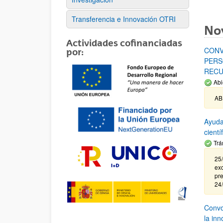
Transferencia e Innovación OTRI
No
Actividades cofinanciadas
CONV
por:
PERS
RECU
Abi
AB
Ayuda
cient
Trá
25/
exc
pre
24
Convoc
la in