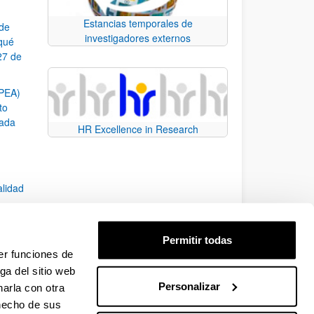
Estancias temporales de
 de
investigadores externos
¿qué
27 de
SPEA)
to
zada
HR Excellence in Research
alidad
Permitir todas
er funciones de
7)
ga del sitio web
Personalizar
arla con otra
e TAB para desplazarse.
 hecho de sus