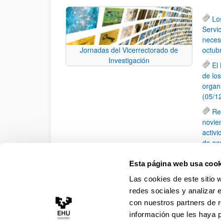
Lo
Servic
neces
octub
Jornadas del Vicerrectorado de
Investigación
El
de lo
organ
(05/1
Re
novie
activ
de ac
Lo
Esta página web usa cook
(TOC) 
Las cookies de este sitio 
II
redes sociales y analizar 
con nuestros partners de r
información que les haya 