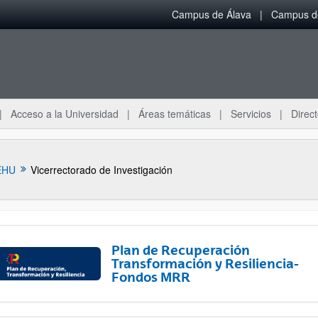
Campus de Álava
Campus de
Acceso a la Universidad
Áreas temáticas
Servicios
Direct
EHU
Vicerrectorado de Investigación
Plan de Recuperación
Transformación y Resiliencia-
Fondos MRR
ar subpáginas