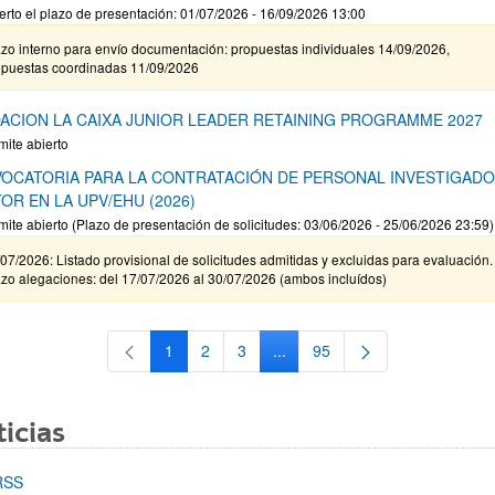
erto el plazo de presentación: 01/07/2026 - 16/09/2026 13:00
zo interno para envío documentación: propuestas individuales 14/09/2026,
opuestas coordinadas 11/09/2026
ACION LA CAIXA JUNIOR LEADER RETAINING PROGRAMME 2027
mite abierto
OCATORIA PARA LA CONTRATACIÓN DE PERSONAL INVESTIGAD
OR EN LA UPV/EHU (2026)
mite abierto (Plazo de presentación de solicitudes: 03/06/2026 - 25/06/2026 23:59)
07/2026: Listado provisional de solicitudes admitidas y excluidas para evaluación.
zo alegaciones: del 17/07/2026 al 30/07/2026 (ambos incluídos)
1
2
3
...
95
Página
Página
Página
Páginas intermedias Use TAB 
Página
icias
RSS