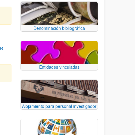
Denominación bibliográfica
OR
Entidades vinculadas
para desplazarse.
Alojamiento para personal investigador