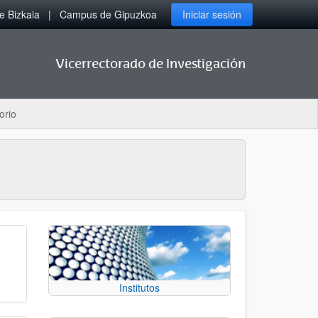
 Bizkaia
Campus de Gipuzkoa
Iniciar sesión
Vicerrectorado de Investigación
orio
Institutos