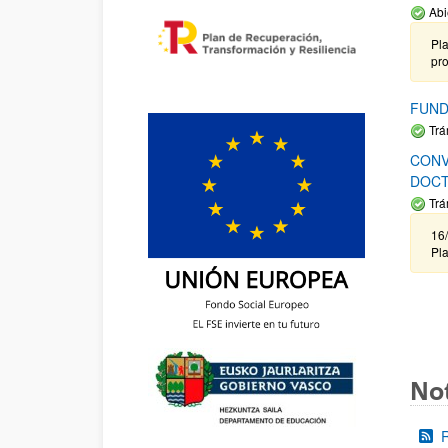
Abi
Pla
pr
FUND
Trá
CONV
DOCT
Trá
16/
Pla
Not