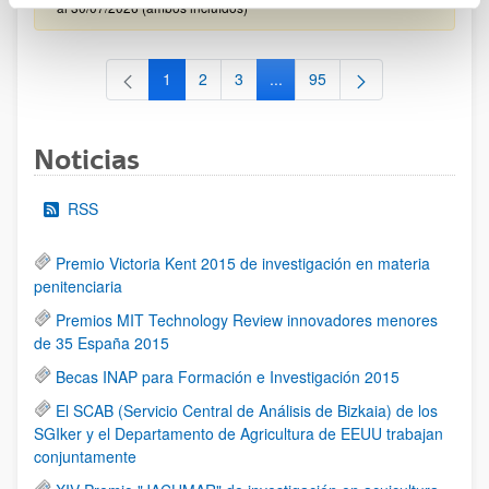
al 30/07/2026 (ambos incluídos)
1
2
3
...
95
Página
Página
Página
Páginas intermedias Use TAB 
Página
Noticias
RSS
Premio Victoria Kent 2015 de investigación en materia
penitenciaria
Premios MIT Technology Review innovadores menores
de 35 España 2015
Becas INAP para Formación e Investigación 2015
El SCAB (Servicio Central de Análisis de Bizkaia) de los
SGIker y el Departamento de Agricultura de EEUU trabajan
conjuntamente