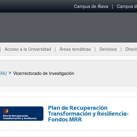
Campus de Álava
Campus de
Acceso a la Universidad
Áreas temáticas
Servicios
Direct
EHU
Vicerrectorado de Investigación
Plan de Recuperación
Transformación y Resiliencia-
Fondos MRR
ar subpáginas