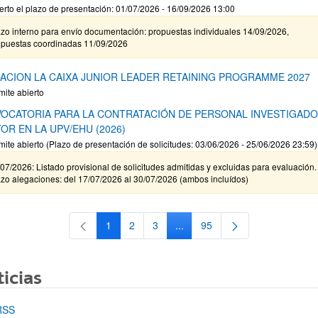
erto el plazo de presentación: 01/07/2026 - 16/09/2026 13:00
zo interno para envío documentación: propuestas individuales 14/09/2026,
opuestas coordinadas 11/09/2026
ACION LA CAIXA JUNIOR LEADER RETAINING PROGRAMME 2027
mite abierto
OCATORIA PARA LA CONTRATACIÓN DE PERSONAL INVESTIGAD
OR EN LA UPV/EHU (2026)
mite abierto (Plazo de presentación de solicitudes: 03/06/2026 - 25/06/2026 23:59)
07/2026: Listado provisional de solicitudes admitidas y excluidas para evaluación.
zo alegaciones: del 17/07/2026 al 30/07/2026 (ambos incluídos)
1
2
3
...
95
Página
Página
Página
Páginas intermedias Use TAB 
Página
icias
RSS