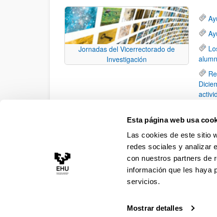
Ay
Ay
Lo
Jornadas del Vicerrectorado de
alumn
Investigación
Re
Diciem
activ
de ac
Ma
Esta página web usa cook
Inves
Las cookies de este sitio 
españ
redes sociales y analizar 
con nuestros partners de r
información que les haya 
servicios.
Mostrar detalles
Accesibilidad
Información legal
Contacto
Ma