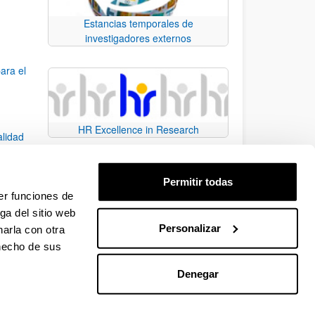
Estancias temporales de
investigadores externos
ara el
HR Excellence in Research
alidad
Permitir todas
dad
er funciones de
ga del sitio web
Personalizar
arla con otra
e TAB para desplazarse.
 hecho de sus
Denegar
EHU