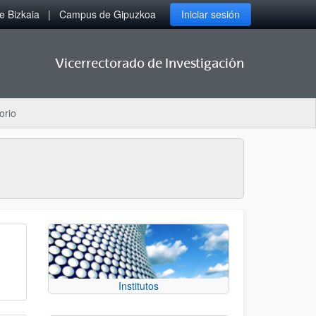
 Bizkaia
Campus de Gipuzkoa
Iniciar sesión
Vicerrectorado de Investigación
orio
Institutos