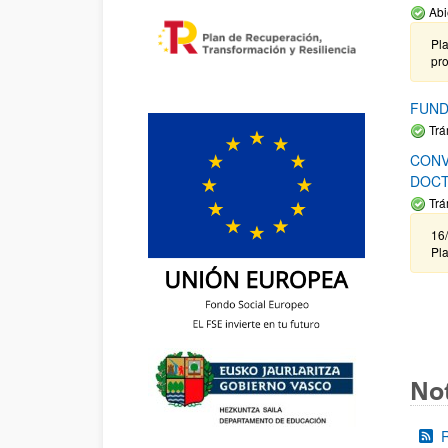
Abi
Pla
pr
FUND
Trá
CONV
DOCT
Trá
16/
Pla
Not