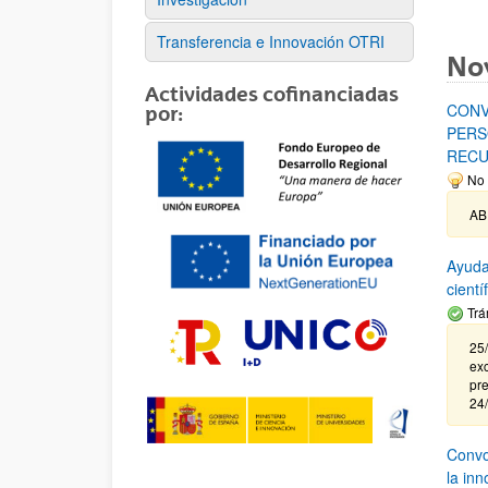
Transferencia e Innovación OTRI
No
Actividades cofinanciadas
CONV
por:
PERS
RECU
No 
AB
Ayuda
cient
Trá
25/
exc
pre
24
Convoc
la in