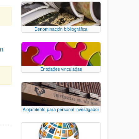
Denominación bibliográfica
OR
Entidades vinculadas
para desplazarse.
Alojamiento para personal investigador