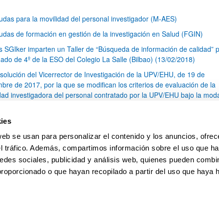
udas para la movilidad del personal investigador (M-AES)
udas de formación en gestión de la investigación en Salud (FGIN)
s SGIker imparten un Taller de “Búsqueda de información de calidad” p
ado de 4º de la ESO del Colegio La Salle (Bilbao) (13/02/2018)
solución del Vicerrector de Investigación de la UPV/EHU, de 19 de
bre de 2017, por la que se modifican los criterios de evaluación de la
idad investigadora del personal contratado por la UPV/EHU bajo la mod
ceso al Sistema Español de Ciencia, Tecnología e Innovación
ite Fuentes, técnica del animalario de los Servicios Generales de
ies
tigación (SGIker), ha ganado el concurso de cuento infantil de la socie
web se usan para personalizar el contenido y los anuncios, ofrec
ola para las ciencias del animal de laboratorio (SECAL) (12/12/2017)
el tráfico. Además, compartimos información sobre el uso que ha
1
...
14
15
16
...
79
edes sociales, publicidad y análisis web, quienes pueden combin
Página
Páginas intermedias Use TAB para desplazarse.
Página
Página
Página
Páginas intermedias Us
Página
proporcionado o que hayan recopilado a partir del uso que haya
pa
Ayuda