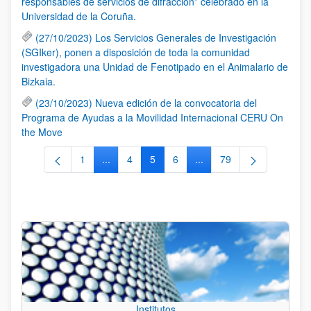
responsables de servicios de difracción” celebrado en la
Universidad de la Coruña.
(27/10/2023) Los Servicios Generales de Investigación
(SGIker), ponen a disposición de toda la comunidad
investigadora una Unidad de Fenotipado en el Animalario de
Bizkaia.
(23/10/2023) Nueva edición de la convocatoria del
Programa de Ayudas a la Movilidad Internacional CERU On
the Move
1
...
4
5
6
...
79
Página
Páginas intermedias Use TAB para desplazars
Página
Página
Página
Páginas intermedias Use
Página
Institutos