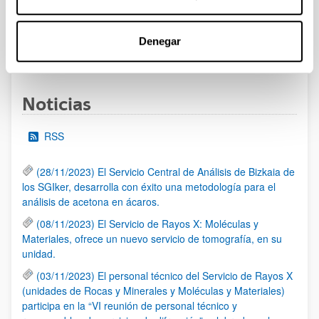
al 30/07/2026 (ambos incluídos)
Denegar
1
2
3
...
95
Página
Página
Página
Páginas intermedias Use TAB 
Página
Noticias
RSS
(28/11/2023) El Servicio Central de Análisis de Bizkaia de
los SGIker, desarrolla con éxito una metodología para el
análisis de acetona en ácaros.
(08/11/2023) El Servicio de Rayos X: Moléculas y
Materiales, ofrece un nuevo servicio de tomografía, en su
unidad.
(03/11/2023) El personal técnico del Servicio de Rayos X
(unidades de Rocas y Minerales y Moléculas y Materiales)
participa en la “VI reunión de personal técnico y