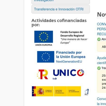
Transferencia e Innovación OTRI
No
Actividades cofinanciadas
CONV
por:
PERS
RECU
Abi
AB
Ayuda
cient
Trá
25/
exc
pre
24
Convoc
la in