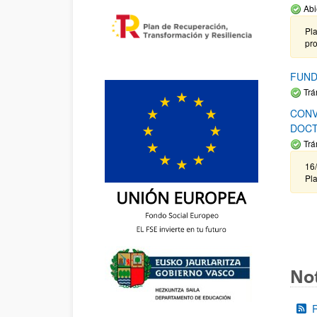
Abi
Pla
pr
FUND
Trá
CONV
DOCT
Trá
16/
Pla
Not