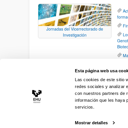
Ac
forma
Fi
Jornadas del Vicerrectorado de
Lo
Investigación
Genot
Biote
Ma
ha si
crista
Esta página web usa cook
¿Q
Las cookies de este sitio 
(12/0
redes sociales y analizar 
con nuestros partners de r
información que les haya 
servicios.
Mostrar detalles
Accesibilidad
Información legal
Contacto
Ma