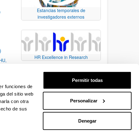
Estancias temporales de
e
investigadores externos
)
HR Excellence in Research
EHU,
Permitir todas
er funciones de
ga del sitio web
Personalizar
arla con otra
e TAB para desplazarse.
 hecho de sus
Denegar
EHU