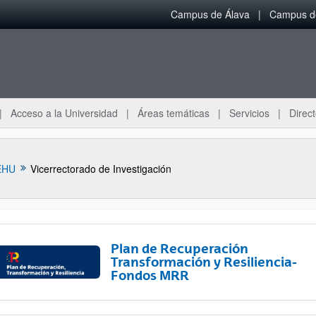
Campus de Álava
Campus de
Acceso a la Universidad
Áreas temáticas
Servicios
Direct
EHU
Vicerrectorado de Investigación
Plan de Recuperación
Transformación y Resiliencia-
Fondos MRR
ar subpáginas