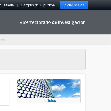
 Bizkaia
Campus de Gipuzkoa
Iniciar sesión
Vicerrectorado de Investigación
orio
Institutos