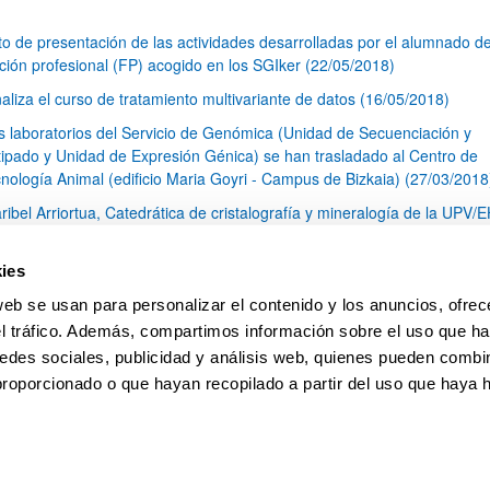
to de presentación de las actividades desarrolladas por el alumnado d
ción profesional (FP) acogido en los SGIker (22/05/2018)
naliza el curso de tratamiento multivariante de datos (16/05/2018)
s laboratorios del Servicio de Genómica (Unidad de Secuenciación y
ipado y Unidad de Expresión Génica) se han trasladado al Centro de
cnología Animal (edificio Maria Goyri - Campus de Bizkaia) (27/03/2018
ribel Arriortua, Catedrática de cristalografía y mineralogía de la UPV/
do galardonada con la insignia de oro del grupo especializado de
lografía y crecimiento cristalino (GE3C) (12/03/2018)
ies
ué pasa con el glifosato?. Pros y contras del uso de este herbicida
web se usan para personalizar el contenido y los anuncios, ofrec
3/2018)
el tráfico. Además, compartimos información sobre el uso que ha
1
...
13
14
15
...
79
edes sociales, publicidad y análisis web, quienes pueden combin
Página
Páginas intermedias Use TAB para desplazarse.
Página
Página
Página
Páginas intermedias Us
Página
proporcionado o que hayan recopilado a partir del uso que haya
pa
Ayuda