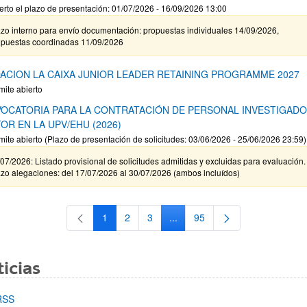
erto el plazo de presentación: 01/07/2026 - 16/09/2026 13:00
zo interno para envío documentación: propuestas individuales 14/09/2026,
opuestas coordinadas 11/09/2026
ACION LA CAIXA JUNIOR LEADER RETAINING PROGRAMME 2027
mite abierto
OCATORIA PARA LA CONTRATACIÓN DE PERSONAL INVESTIGAD
OR EN LA UPV/EHU (2026)
mite abierto (Plazo de presentación de solicitudes: 03/06/2026 - 25/06/2026 23:59)
07/2026: Listado provisional de solicitudes admitidas y excluidas para evaluación.
zo alegaciones: del 17/07/2026 al 30/07/2026 (ambos incluídos)
1
2
3
...
95
Página
Página
Página
Páginas intermedias Use TAB 
Página
icias
RSS