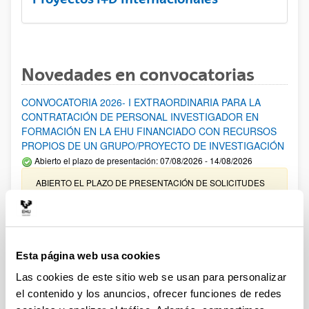
Novedades en convocatorias
CONVOCATORIA 2026- I EXTRAORDINARIA PARA LA
CONTRATACIÓN DE PERSONAL INVESTIGADOR EN
FORMACIÓN EN LA EHU FINANCIADO CON RECURSOS
PROPIOS DE UN GRUPO/PROYECTO DE INVESTIGACIÓN
Abierto el plazo de presentación: 07/08/2026 - 14/08/2026
ABIERTO EL PLAZO DE PRESENTACIÓN DE SOLICITUDES
HASTA EL 14/08/2026
Ayudas para financiación de la adquisición y renovación de
infraestructura científica y fondos bibliográficos en la
UPV/EHU 2026
Esta página web usa cookies
Trámite abierto
Las cookies de este sitio web se usan para personalizar
25/03/2026: Corrección de errores del listado provisional de
el contenido y los anuncios, ofrecer funciones de redes
solicitudes admitidas y excluidas. 23/03/2026: Relación