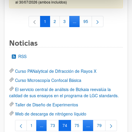
al 30/07/2026 (ambos incluídos)
1
2
3
...
95
Página
Página
Página
Páginas intermedias Use TAB 
Página
Noticias
RSS
Curso PANalytical de Difracción de Rayos X
Curso Microscopía Confocal Básica
El servicio central de análisis de Bizkaia reevalúa la
calidad de sus ensayos en el programa de LGC standards.
Taller de Diseño de Experimentos
Web de descarga de nitrógeno líquido
1
...
73
74
75
...
79
Página
Páginas intermedias Use TAB para desplazarse.
Página
Página
Página
Páginas intermedias Us
Página