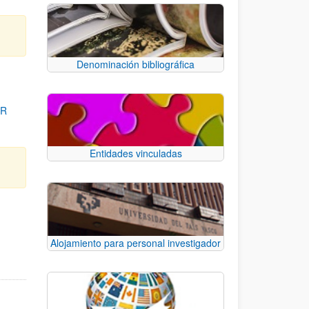
Denominación bibliográfica
OR
Entidades vinculadas
para desplazarse.
Alojamiento para personal investigador