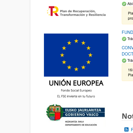
Abi
Pla
pr
FUND
Trá
CONV
DOCT
Trá
16/
Pla
Not