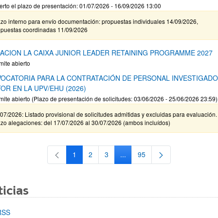
erto el plazo de presentación: 01/07/2026 - 16/09/2026 13:00
zo interno para envío documentación: propuestas individuales 14/09/2026,
opuestas coordinadas 11/09/2026
ACION LA CAIXA JUNIOR LEADER RETAINING PROGRAMME 2027
mite abierto
OCATORIA PARA LA CONTRATACIÓN DE PERSONAL INVESTIGAD
OR EN LA UPV/EHU (2026)
mite abierto (Plazo de presentación de solicitudes: 03/06/2026 - 25/06/2026 23:59)
07/2026: Listado provisional de solicitudes admitidas y excluidas para evaluación.
zo alegaciones: del 17/07/2026 al 30/07/2026 (ambos incluídos)
1
2
3
...
95
Página
Página
Página
Páginas intermedias Use TAB 
Página
icias
RSS