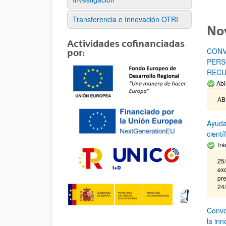
Transferencia e Innovación OTRI
No
Actividades cofinanciadas
CONV
por:
PERS
RECU
Abi
AB
Ayuda
cient
Trá
25/
exc
pre
24
Convoc
la in