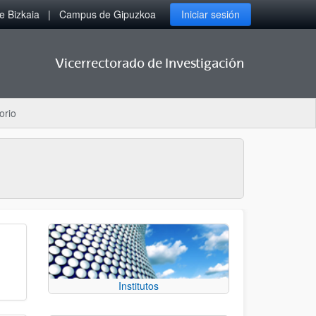
 Bizkaia
Campus de Gipuzkoa
Iniciar sesión
Vicerrectorado de Investigación
orio
Institutos