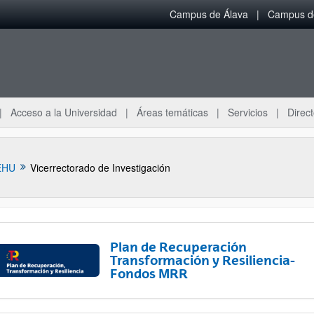
Campus de Álava
Campus de
Acceso a la Universidad
Áreas temáticas
Servicios
Direct
EHU
Vicerrectorado de Investigación
Plan de Recuperación
Transformación y Resiliencia-
Fondos MRR
ar subpáginas