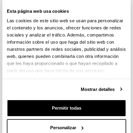
provisional de las solicitudes admitidas y las que presentan
algún aspecto a subsanar. Plazo de presentación de
Esta página web usa cookies
alegaciones: del 24/03/2026 al 09/04/2026 (ambos incluídos)
Las cookies de este sitio web se usan para personalizar
Convocatoria de ayudas para el fomento de la cultura
el contenido y los anuncios, ofrecer funciones de redes
científica, tecnológica y de la innovación (FECYT) 2026
sociales y analizar el tráfico. Además, compartimos
Abierto el plazo de presentación: 01/07/2026 - 16/09/2026 13:00
información sobre el uso que haga del sitio web con
nuestros partners de redes sociales, publicidad y análisis
Plazo interno para envío documentación: propuestas
individuales 14/09/2026, propuestas coordinadas 11/09/2026
web, quienes pueden combinarla con otra información
que les haya proporcionado o que hayan recopilado a
FUNDACION LA CAIXA JUNIOR LEADER RETAINING
partir del uso que haya hecho de sus servicios.
PROGRAMME 2027
Trámite abierto
Mostrar detalles
CONVOCATORIA PARA LA CONTRATACIÓN DE
PERSONAL INVESTIGADOR DOCTOR EN LA UPV/EHU
(2026)
Permitir todas
Trámite abierto (Plazo de presentación de solicitudes: 03/06/2026 -
25/06/2026 23:59)
16/07/2026: Listado provisional de solicitudes admitidas y
Personalizar
excluidas para evaluación. Plazo alegaciones: del 17/07/2026