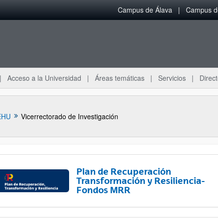
Campus de Álava
Campus de
Acceso a la Universidad
Áreas temáticas
Servicios
Direct
EHU
Vicerrectorado de Investigación
Plan de Recuperación
Transformación y Resiliencia-
Fondos MRR
ar subpáginas