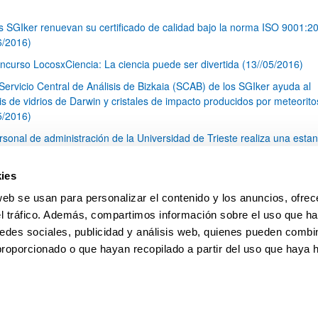
s SGIker renuevan su certificado de calidad bajo la norma ISO 9001:2
6/2016)
ncurso LocosxCiencia: La ciencia puede ser divertida (13//05/2016)
 Servicio Central de Análisis de Bizkaia (SCAB) de los SGIker ayuda al
is de vidrios de Darwin y cristales de impacto producidos por meteorito
5/2016)
rsonal de administración de la Universidad de Trieste realiza una estan
GIker (02/05/2016)
 grupo IMACRIS/MAKRISI coordinado por la profesora Maribel Arriortua
ies
e el premio al mejor poster en las V jornadas de investigación de la FC
web se usan para personalizar el contenido y los anuncios, ofrec
4/2016)
el tráfico. Además, compartimos información sobre el uso que ha
1
...
26
27
28
...
79
edes sociales, publicidad y análisis web, quienes pueden combin
Página
Páginas intermedias Use TAB para desplazarse.
Página
Página
Página
Páginas intermedias Us
Página
proporcionado o que hayan recopilado a partir del uso que haya
pa
Ayuda