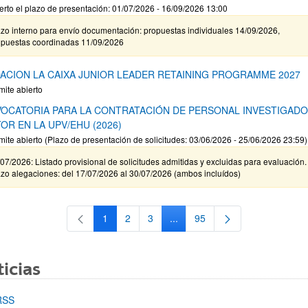
erto el plazo de presentación: 01/07/2026 - 16/09/2026 13:00
zo interno para envío documentación: propuestas individuales 14/09/2026,
opuestas coordinadas 11/09/2026
ACION LA CAIXA JUNIOR LEADER RETAINING PROGRAMME 2027
mite abierto
OCATORIA PARA LA CONTRATACIÓN DE PERSONAL INVESTIGAD
OR EN LA UPV/EHU (2026)
mite abierto (Plazo de presentación de solicitudes: 03/06/2026 - 25/06/2026 23:59)
07/2026: Listado provisional de solicitudes admitidas y excluidas para evaluación.
zo alegaciones: del 17/07/2026 al 30/07/2026 (ambos incluídos)
1
2
3
...
95
Página
Página
Página
Páginas intermedias Use TAB 
Página
icias
RSS