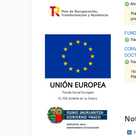
Abi
Pla
pr
FUND
Trá
CONV
DOCT
Trá
16/
Pla
Not