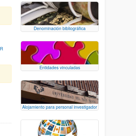
Denominación bibliográfica
OR
Entidades vinculadas
para desplazarse.
Alojamiento para personal investigador