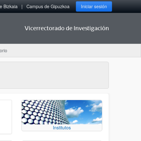
 Bizkaia
Campus de Gipuzkoa
Iniciar sesión
Vicerrectorado de Investigación
orio
Institutos