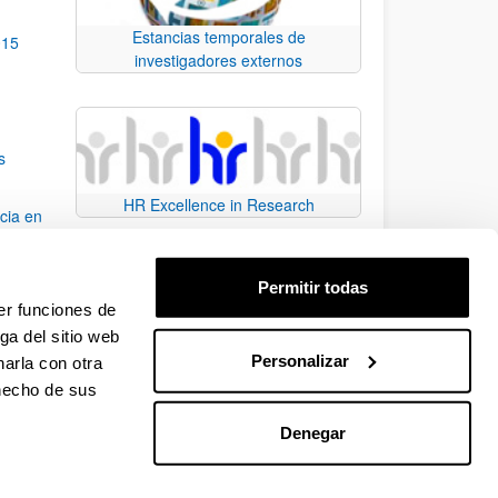
Estancias temporales de
015
investigadores externos
s
HR Excellence in Research
cia en
Permitir todas
yT
er funciones de
ga del sitio web
Personalizar
arla con otra
e TAB para desplazarse.
 hecho de sus
Denegar
EHU