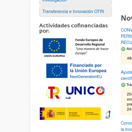
Transferencia e Innovación OTRI
No
Actividades cofinanciadas
CONV
por:
PERS
RECU
Abi
AB
Ayuda
cient
Trá
25/
exc
pre
24
Convoc
la in