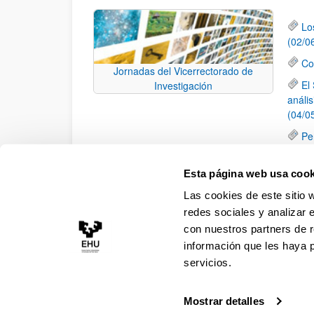
Lo
(02/0
Co
Jornadas del Vicerrectorado de
El
Investigación
anális
(04/0
Pe
los S
El
Esta página web usa cook
recib
Las cookies de este sitio 
(11/0
redes sociales y analizar 
con nuestros partners de r
información que les haya 
servicios.
Mostrar detalles
Accesibilidad
Información legal
Contacto
Ma